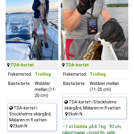
TDA-kortet
TDA-kortet
Fiskemetod:
Trolling
Fiskemetod:
Trolling
Bästa bete:
Wobbler
Bästa bete:
Wobbler mellan
mellan (11-
(11-20 cm)
20 cm)
TDA-kortet i Stockholms
TDA-kortet i
skärgård, Mälaren m fl vatten
Stockholms skärgård,
Ekoln N
Mälaren m fl vatten
Ekoln N
• 1 st
Gädda
på 8.7 kg.
"92 cm,
något mager, i övrigt fin, satte