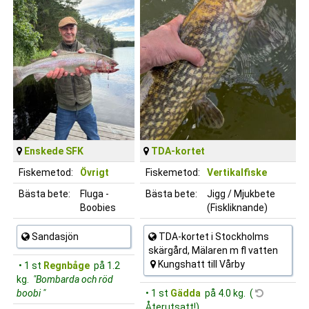
Enskede SFK
TDA-kortet
Fiskemetod:
Övrigt
Fiskemetod:
Vertikalfiske
Bästa bete:
Fluga -
Bästa bete:
Jigg / Mjukbete
Boobies
(Fiskliknande)
Sandasjön
TDA-kortet i Stockholms
skärgård, Mälaren m fl vatten
Kungshatt till Vårby
• 1 st
Regnbåge
på 1.2
kg.
"Bombarda och röd
boobi "
• 1 st
Gädda
på 4.0 kg. (
Återutsatt!)