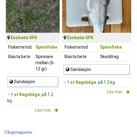
Enskede SFK
Enskede SFK
Fiskemetod:
Spinnfiske
Fiskemetod:
Spinnfiske
Bästa bete:
Spinnare
Bästa bete:
Skeddrag
mellan (6-
12 gr)
Sandasjön
Sandasjön
• 1 st
Regnbåge
på 1.2 kg.
Läs mer...
• 1 st
Regnbåge
på 1.2
kg.
Läs mer...
Fångstrapporter