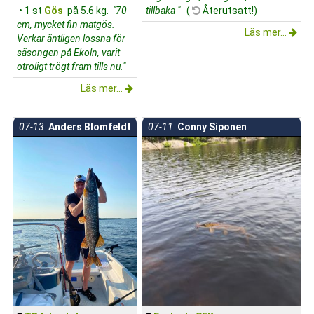
• 1 st
Gös
på 5.6 kg.
"70
tillbaka "
(
Återutsatt!)
cm, mycket fin matgös.
Läs mer...
Verkar äntligen lossna för
säsongen på Ekoln, varit
otroligt trögt fram tills nu."
Läs mer...
07-13
Anders Blomfeldt
07-11
Conny Siponen