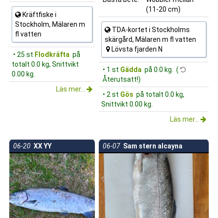
(11-20 cm)
Kräftfiske i
Stockholm, Mälaren m
TDA-kortet i Stockholms
fl vatten
skärgård, Mälaren m fl vatten
Lövsta fjarden N
• 25 st
Flodkräfta
på
totalt 0.0 kg, Snittvikt
• 1 st
Gädda
på 0.0 kg. (
0.00 kg.
Återutsatt!)
Läs mer...
• 2 st
Gös
på totalt 0.0 kg,
Snittvikt 0.00 kg.
Läs mer...
06-20
XX YY
06-07
Sam stern alcayna