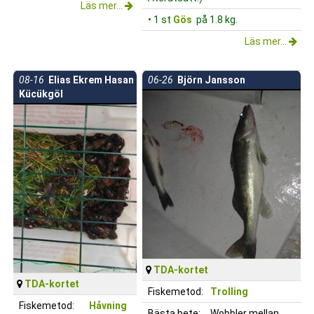
Läs mer...
• 1 st
Gös
på 1.8 kg.
Läs mer...
08-16
Elias Ekrem Hasan
06-26
Björn Jansson
Kücükgöl
TDA-kortet
TDA-kortet
Fiskemetod:
Trolling
Fiskemetod:
Håvning
Bästa bete:
Wobbler mellan