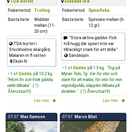
TDA-kortet
Enskede SFK
Fiskemetod:
Trolling
Fiskemetod:
Spinnfiske
Bästa bete:
Wobbler
Bästa bete:
Spinnare mellan (6-
mellan (11-
12 gr)
20 cm)
"Stora aktiva gäddor. Fick
TDA-kortet i
två hugg där spöet inte var
Stockholms skärgård,
tillräckligt stark för att drilla."
Mälaren m fl vatten
Sandasjön
Ekoln N
• 1 st
Gädda
på 1.5 kg.
"Tog på
• 1 st
Gädda
på 10.2 kg.
Myran Tobi, 7g. Var för stor och
"94cm fin och frisk gädda,
stark för att mätas, för stor för min
satte tillbaka"
(
regnbågshåv, släpptes tillbaka på
Återutsatt!)
direkten."
(
Återutsatt!)
Läs mer...
Läs mer...
07-07
Max Samson
07-01
Marco Blixt