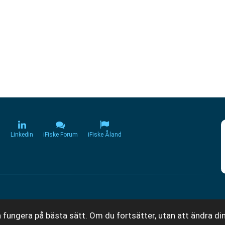
m
Linkedin
iFiske Forum
iFiske Åland
 fungera på bästa sätt. Om du fortsätter, utan att ändra din