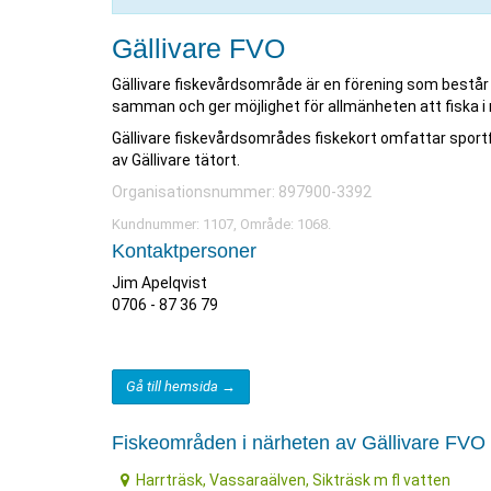
Gällivare FVO
Gällivare fiskevårdsområde är en förening som bestå
samman och ger möjlighet för allmänheten att fiska i
Gällivare fiskevårdsområdes fiskekort omfattar sport
av Gällivare tätort.
Organisationsnummer: 897900-3392
Kundnummer: 1107, Område: 1068.
Kontaktpersoner
Jim Apelqvist
0706 - 87 36 79
Gå till hemsida →
Fiskeområden i närheten av Gällivare FVO
Harrträsk, Vassaraälven, Sikträsk m fl vatten