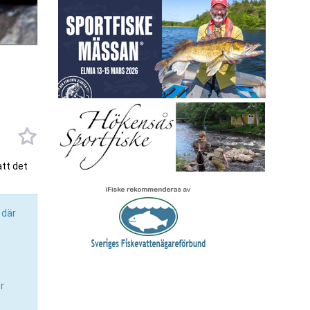
att det
 där
ör