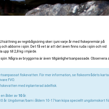
ort. Utsättning av regnbågsöring sker i juni varje år med fiskepremiär på
 abborre i sjön. Det få vet är att det även finns ruda i sjön och vid
upp till 2,8 kg i mjärde.
 sjön. Några av bryggorna är även tillgänlighetsanpassade. Observera 
.
ghetsanpassat fiskevatten. För mer information, se fiskeområdets karta
ivare FVO.
-fiskevatten med inplanterad ädelfisk.
 en ålder av
10
år.
ed 10 år. Ungdomar/barn i åldern 10-17 kan köpa speciellt ungdomskort f