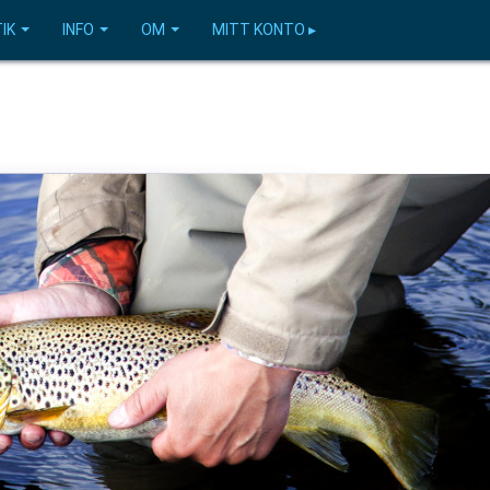
IK
INFO
OM
MITT KONTO ▸