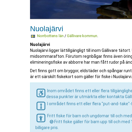
Nuolajärvi
Norrbottens län
/
Gällivare kommun
.
Nuolajärvi
Nuolajärvi ligger lättillgängligt till inom Gällivare tät
midsommarafton. Förutom regnbågar finns även öring och
elimineringsfiske av abborre har man fått rudor på ända 
Det finns gott om bryggor, eldstäder och spångar runt
är ett särskilt fiskekort som gäller för fiske i Nuolajärvi
Inom området finns ett eller flera tillgängli
dessa punkter är utmärkta eller kontakta Gäll
I området finns ett eller flera "put-and-take"
Fritt fiske för barn och ungdomar till och med
Fritt fiske gäller för barn upp till och m
billigare pris.