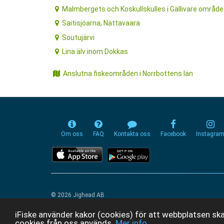
Malmbergets och Koskullskulles i Gällivare område
Saitisjöarna, Nattavaara
Soutujärvi
Lina älv inom Dokkas
Anslutna fiskeområden i Norrbottens län
Om oss
FAQ
Kontakta oss
Facebook
Instagra
© 2026 Jighead AB
iFiske använder kakor (cookies) för att webbplatsen ska
cookies från oss används.
Mer info...