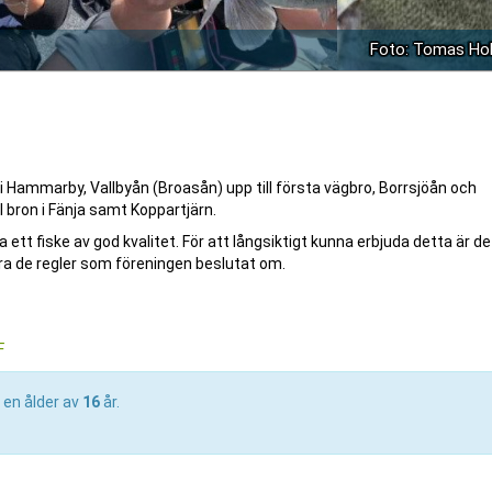
Foto: Tomas Ho
i Hammarby, Vallbyån (Broasån) upp till första vägbro, Borrsjöån och
l bron i Fänja samt Koppartjärn.
tt fiske av god kvalitet. För att långsiktigt kunna erbjuda detta är de
ra de regler som föreningen beslutat om.
F
 en ålder av
16
år.