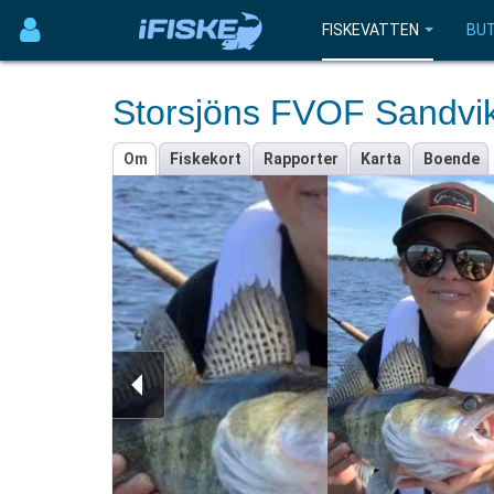
FISKEVATTEN
BUT
Storsjöns FVOF Sandvi
Om
Fiskekort
Rapporter
Karta
Boende