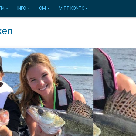
IK
INFO
OM
MITT KONTO ▸
ken