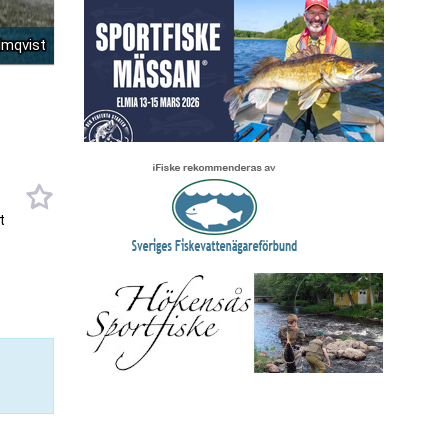
lmqvist
t