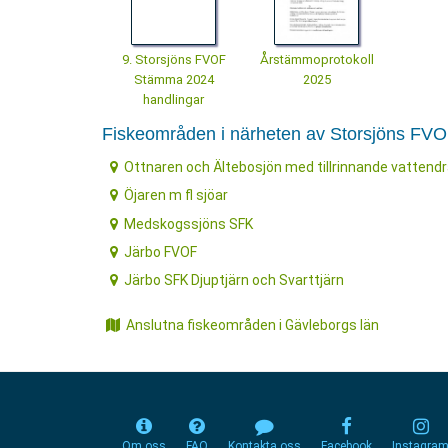
9. Storsjöns FVOF
Årstämmoprotokoll
Stämma 2024
2025
handlingar
Fiskeområden i närheten av Storsjöns FV
Ottnaren och Ältebosjön med tillrinnande vattend
Öjaren m fl sjöar
Medskogssjöns SFK
Järbo FVOF
Järbo SFK Djuptjärn och Svarttjärn
Anslutna fiskeområden i Gävleborgs län
Om oss
FAQ
Kontakta oss
Facebook
Instagra