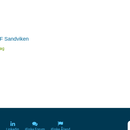
OF Sandviken
rag
m
Linkedin
iFiske Forum
iFiske Åland