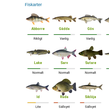
Fiskarter
Abborre
Gädda
Gös
Rikligt
Vanlig
Vanlig
Lake
Sarv
Sutare
Normalt
Normalt
Normalt
Id
Ruda
Siklöja
Lite
Sällsynt
Sällsynt