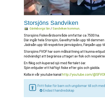
Storsjöns Sandviken
Gävleborgs län
/
Sandviken kommun
.
Storsjöns Fiskevårdsområde omfattar ca 7500 ha.
Där ingår hela Storsjön, Gavelhytteån upp till dammen 
Jädraån upp till respektive järnvägsbro, Fänjaån upp til
Storsjöns FVOF har som målsättning att kunna erbjuda e
nödvändigt att begränsa uttaget av fisk och respekte
En flikig och kuperad sjö med flertalet öar.
Sjön erbjuder ett häftigt fiske efter gös och gädda.
Kolla in vår youtube kanal
http://youtube.com/@SFVO
Fritt fiske för barn och ungdomar till och med
Endast handredskap