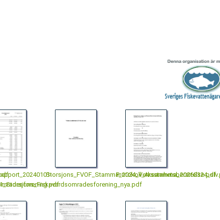
pdf
rapport_20240101-
Storsjons_FVOF_Stamma_2024_Verksamhetsberattelse.pdf
Protokoll_Arsstamma_20260324_slv.
omradesforening.pdf
1_Storsjons_Fiskevardsomradesforening_nya.pdf