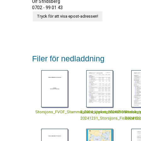
Ulf Stridsberg
0702 - 99 01 43
Tryck för att visa epost-adressen!
Filer för nedladdning
Storsjons_FVOF_Stamma_2024_Verksamhetsberattelse_.
Balansrapport_20240101-
Resultat
20241231_Storsjons_Fiskevards
2024123