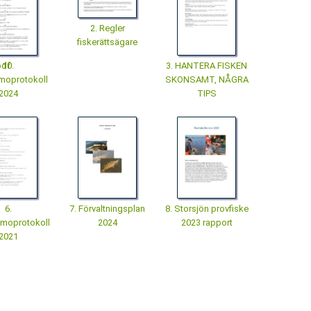
2. Regler
fiskerättsägare
pdf
10.
3. HANTERA FISKEN
moprotokoll
SKONSAMT, NÅGRA
2024
TIPS
6.
7. Förvaltningsplan
8. Storsjön provfiske
moprotokoll
2024
2023 rapport
2021