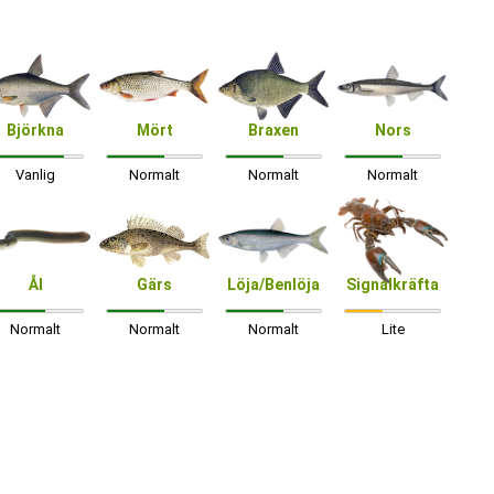
Björkna
Mört
Braxen
Nors
Vanlig
Normalt
Normalt
Normalt
Ål
Gärs
Löja/Benlöja
Signalkräfta
Normalt
Normalt
Normalt
Lite