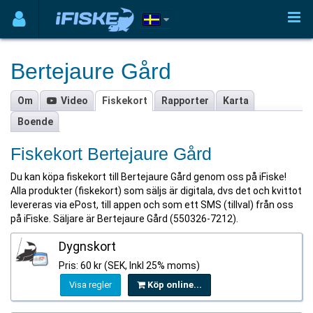
Bertejaure Gård
Om
Video
Fiskekort
Rapporter
Karta
Boende
Fiskekort Bertejaure Gård
Du kan köpa fiskekort till Bertejaure Gård genom oss på iFiske!
Alla produkter (fiskekort) som säljs är digitala, dvs det och kvittot
levereras via ePost, till appen och som ett SMS (tillval) från oss
på iFiske. Säljare är Bertejaure Gård (550326-7212).
Dygnskort
Pris: 60 kr (SEK, Inkl 25% moms)
Visa regler
Köp online...