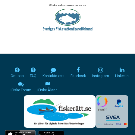
Om oss
FAQ
Kontakta oss
Facebook
Instagram
Linkedin
iFiske Forum
iFiske Åland