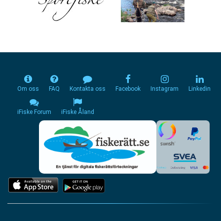
Om oss
FAQ
Kontakta oss
Facebook
Instagram
Linkedin
iFiske Forum
iFiske Åland