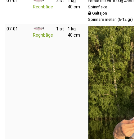
07‑01
2 st
1 kg
Första fisken 1000g Andra f
Regnbåge
40 cm
Spinnfiske
Galtsjön
Spinnare mellan (6-12 gr)
07‑01
1 st
1 kg
Regnbåge
40 cm