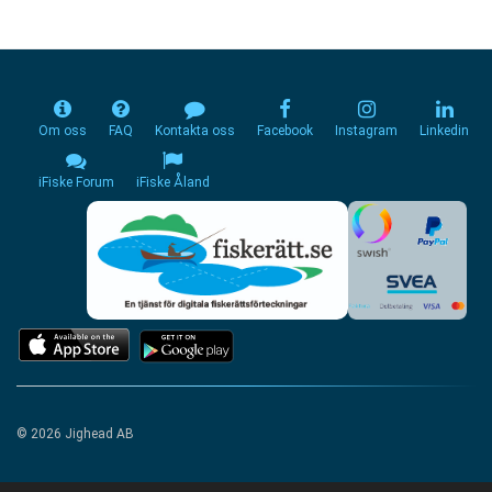
Om oss
FAQ
Kontakta oss
Facebook
Instagram
Linkedin
iFiske Forum
iFiske Åland
© 2026 Jighead AB