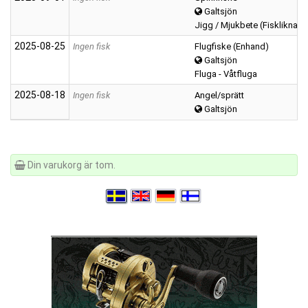
Galtsjön
Jigg / Mjukbete (Fiskliknan
2025‑08‑25
Ingen fisk
Flugfiske (Enhand)
Galtsjön
Fluga - Våtfluga
2025‑08‑18
Ingen fisk
Angel/sprätt
Galtsjön
Din varukorg är tom.