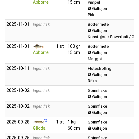
Abborre
15 cm
Pimpel
Galtsjön
Pirk
2025‑11‑01
Ingen fisk
Bottenmete
Galtsjön
Konstgjort / Powerbait / Gul
2025‑11‑01
1 st
100 gr
Bottenmete
Abborre
15 cm
Galtsjön
Maggot
2025‑10‑11
Ingen fisk
Flötestrolling
Galtsjön
Räka
2025‑10‑02
Ingen fisk
Spinnfiske
Galtsjön
2025‑10‑02
Ingen fisk
Spinnfiske
Galtsjön
2025‑09‑28
1 st
1 kg
Spinnfiske
Gädda
60 cm
Galtsjön
2025‑09‑25
Ingen fisk
Spinnfiske