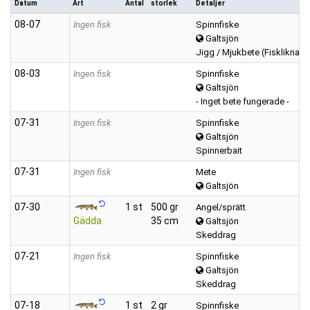
Datum
Art
Antal
storlek
Detaljer
08‑07
Ingen fisk
Spinnfiske
Galtsjön
Jigg / Mjukbete (Fiskliknan
08‑03
Ingen fisk
Spinnfiske
Galtsjön
- Inget bete fungerade -
07‑31
Ingen fisk
Spinnfiske
Galtsjön
Spinnerbait
07‑31
Ingen fisk
Mete
Galtsjön
07‑30
1 st
500 gr
Angel/sprätt
Gädda
35 cm
Galtsjön
Skeddrag
07‑21
Ingen fisk
Spinnfiske
Galtsjön
Skeddrag
07‑18
1 st
2 gr
Spinnfiske