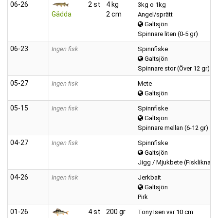
06‑26
2 st
4 kg
3kg o 1kg
Gädda
2 cm
Angel/sprätt
Galtsjön
Spinnare liten (0-5 gr)
06‑23
Ingen fisk
Spinnfiske
Galtsjön
Spinnare stor (Över 12 gr)
05‑27
Ingen fisk
Mete
Galtsjön
05‑15
Ingen fisk
Spinnfiske
Galtsjön
Spinnare mellan (6-12 gr)
04‑27
Ingen fisk
Spinnfiske
Galtsjön
Jigg / Mjukbete (Fiskliknan
04‑26
Ingen fisk
Jerkbait
Galtsjön
Pirk
01‑26
4 st
200 gr
Tony Isen var 10 cm