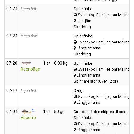
07‑24
Ingen fisk
Spinnfiske
Sveaskog Familjesjöar Malings
Ljustjärn
Skeddrag
07‑24
Ingen fisk
Spinnfiske
Sveaskog Familjesjöar Malings
Långtjärnarna
Skeddrag
07‑20
1 st
0.80 kg
Spinnfiske
Regnbåge
Sveaskog Familjesjöar Malings
Långtjärnarna
Spinnare stor (Över 12 gr)
07‑17
Ingen fisk
Övrigt
Sveaskog Familjesjöar Malings
Långtjärnarna
07‑04
1 st
50 gr
Ca 1 dm så den släptes tillbaka
Abborre
Spinnfiske
Sveaskog Familjesjöar Malings
Långtjärnarna