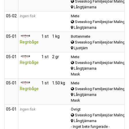
Sveaskog Familjesjöar Malings
Långtjärnarna
05‑02
Ingen fisk
Mete
Sveaskog Familjesjöar Malings
Långtjärnarna
05‑01
1 st
1 kg
Bottenmete
Regnbåge
Sveaskog Familjesjöar Malings
Ljustjärn
05‑01
1 st
2 gr
Mete
Regnbåge
Sveaskog Familjesjöar Malings
Långtjärnarna
Mask
05‑01
1 st
1.50 kg
Mete
Regnbåge
Sveaskog Familjesjöar Malings
Långtjärnarna
Mask
05‑01
Ingen fisk
Övrigt
Sveaskog Familjesjöar Malings
Långtjärnarna
- Inget bete fungerade -