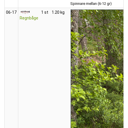
Spinnare mellan (6-12 gr)
06‑17
1 st
1.20 kg
Regnbåge