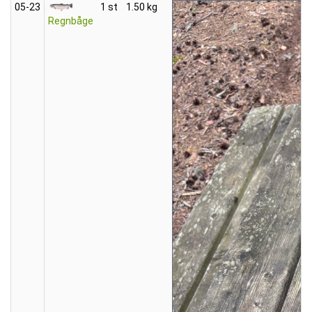
05‑23
1 st
1.50 kg
Regnbåge