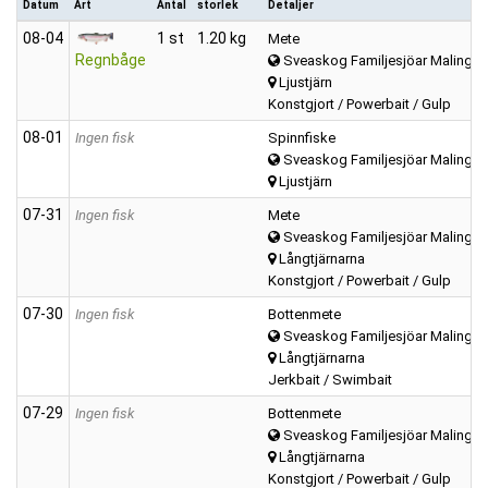
Datum
Art
Antal
storlek
Detaljer
08‑04
1 st
1.20 kg
Mete
Regnbåge
Sveaskog Familjesjöar Malings
Ljustjärn
Konstgjort / Powerbait / Gulp
08‑01
Ingen fisk
Spinnfiske
Sveaskog Familjesjöar Malings
Ljustjärn
07‑31
Ingen fisk
Mete
Sveaskog Familjesjöar Malings
Långtjärnarna
Konstgjort / Powerbait / Gulp
07‑30
Ingen fisk
Bottenmete
Sveaskog Familjesjöar Malings
Långtjärnarna
Jerkbait / Swimbait
07‑29
Ingen fisk
Bottenmete
Sveaskog Familjesjöar Malings
Långtjärnarna
Konstgjort / Powerbait / Gulp