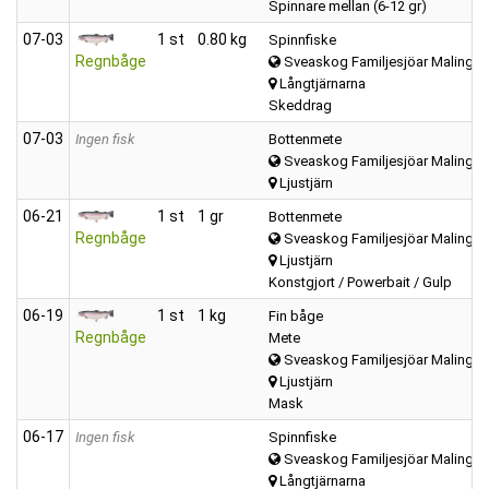
Spinnare mellan (6-12 gr)
07‑03
1 st
0.80 kg
Spinnfiske
Regnbåge
Sveaskog Familjesjöar Malings
Långtjärnarna
Skeddrag
07‑03
Ingen fisk
Bottenmete
Sveaskog Familjesjöar Malings
Ljustjärn
06‑21
1 st
1 gr
Bottenmete
Regnbåge
Sveaskog Familjesjöar Malings
Ljustjärn
Konstgjort / Powerbait / Gulp
06‑19
1 st
1 kg
Fin båge
Regnbåge
Mete
Sveaskog Familjesjöar Malings
Ljustjärn
Mask
06‑17
Ingen fisk
Spinnfiske
Sveaskog Familjesjöar Malings
Långtjärnarna