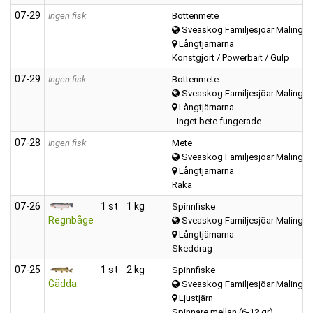
07‑29
Ingen fisk
Bottenmete
Sveaskog Familjesjöar Malings
Långtjärnarna
Konstgjort / Powerbait / Gulp
07‑29
Ingen fisk
Bottenmete
Sveaskog Familjesjöar Malings
Långtjärnarna
- Inget bete fungerade -
07‑28
Ingen fisk
Mete
Sveaskog Familjesjöar Malings
Långtjärnarna
Räka
07‑26
1 st
1 kg
Spinnfiske
Regnbåge
Sveaskog Familjesjöar Malings
Långtjärnarna
Skeddrag
07‑25
1 st
2 kg
Spinnfiske
Gädda
Sveaskog Familjesjöar Malings
Ljustjärn
Spinnare mellan (6-12 gr)