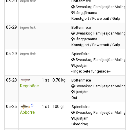
05‑30
Ingen fisk
Bottenmete
Sveaskog Familjesjöar Malings
Långtjärnarna
Konstgjort / Powerbait / Gulp
05‑29
Ingen fisk
Bottenmete
Sveaskog Familjesjöar Malings
Långtjärnarna
Konstgjort / Powerbait / Gulp
05‑29
Ingen fisk
Spinnfiske
Sveaskog Familjesjöar Malings
Ljustjärn
- Inget bete fungerade -
05‑28
1 st
0.70 kg
Bottenmete
Regnbåge
Sveaskog Familjesjöar Malings
Ljustjärn
Ost
05‑25
1 st
100 gr
Spinnfiske
Abborre
Sveaskog Familjesjöar Malings
Ljustjärn
Skeddrag