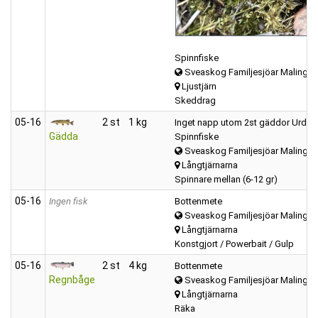
Spinnfiske
Sveaskog Familjesjöar Malings
Ljustjärn
Skeddrag
05‑16
2 st
1 kg
Inget napp utom 2st gäddor Urdåligt 
Gädda
Spinnfiske
Sveaskog Familjesjöar Malings
Långtjärnarna
Spinnare mellan (6-12 gr)
05‑16
Ingen fisk
Bottenmete
Sveaskog Familjesjöar Malings
Långtjärnarna
Konstgjort / Powerbait / Gulp
05‑16
2 st
4 kg
Bottenmete
Regnbåge
Sveaskog Familjesjöar Malings
Långtjärnarna
Räka