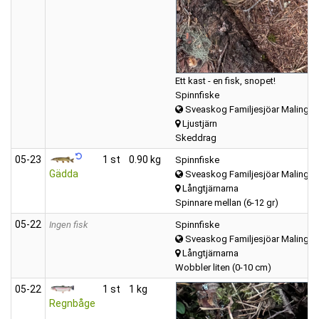
Ett kast - en fisk, snopet!
Spinnfiske
Sveaskog Familjesjöar Malings
Ljustjärn
Skeddrag
05‑23
1 st
0.90 kg
Spinnfiske
Gädda
Sveaskog Familjesjöar Malings
Långtjärnarna
Spinnare mellan (6-12 gr)
05‑22
Ingen fisk
Spinnfiske
Sveaskog Familjesjöar Malings
Långtjärnarna
Wobbler liten (0-10 cm)
05‑22
1 st
1 kg
Regnbåge