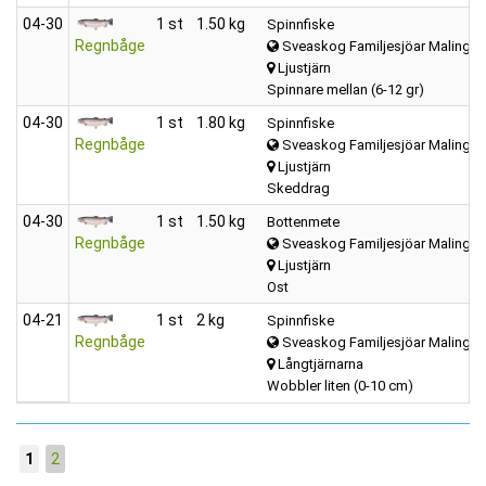
04‑30
1 st
1.50 kg
Spinnfiske
Regnbåge
Sveaskog Familjesjöar Malings
Ljustjärn
Spinnare mellan (6-12 gr)
04‑30
1 st
1.80 kg
Spinnfiske
Regnbåge
Sveaskog Familjesjöar Malings
Ljustjärn
Skeddrag
04‑30
1 st
1.50 kg
Bottenmete
Regnbåge
Sveaskog Familjesjöar Malings
Ljustjärn
Ost
04‑21
1 st
2 kg
Spinnfiske
Regnbåge
Sveaskog Familjesjöar Malings
Långtjärnarna
Wobbler liten (0-10 cm)
1
2