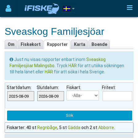
Sveaskog Familjesjöar
Om
Fiskekort
Rapporter
Karta
Boende
Just nu visas rapporter enbart inom
Sveaskog
Familjesjöar Malingsbo
. Tryck
HÄR
för att utöka sökningen
till hela länet eller
HÄR
för att söka i hela Sverige.
Startdatum:
Slutdatum:
Fiskart:
Fritext:
Fiskarter: 40 st
Regnbåge
, 5 st
Gädda
och 2 st
Abborre
.