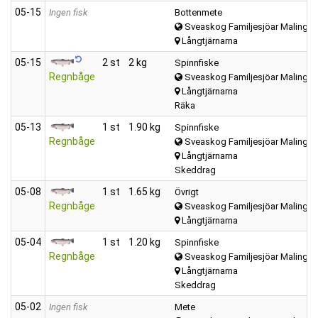
05‑15
Ingen fisk
Bottenmete
Sveaskog Familjesjöar Malings
Långtjärnarna
05‑15
2 st
2 kg
Spinnfiske
Regnbåge
Sveaskog Familjesjöar Malings
Långtjärnarna
Räka
05‑13
1 st
1.90 kg
Spinnfiske
Regnbåge
Sveaskog Familjesjöar Malings
Långtjärnarna
Skeddrag
05‑08
1 st
1.65 kg
Övrigt
Regnbåge
Sveaskog Familjesjöar Malings
Långtjärnarna
05‑04
1 st
1.20 kg
Spinnfiske
Regnbåge
Sveaskog Familjesjöar Malings
Långtjärnarna
Skeddrag
05‑02
Ingen fisk
Mete