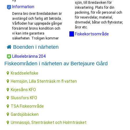
ny.
sjön, till Breidaviken för
Information
inkvartering. Plats för din
packning, för vår personal och
Denna bro över Breidabäcken är
för reservdelar, material,
avstängd och farlig att beträda.
drivmedel, båtar och flytvästar,
Vårfloden har upprepade gånger
åror etc.
försämrat brons kondition och
vi kan inte garantera
Fiskekortsområde
säkerheten. Troligen kommer
Boenden i närheten
Lillselebränna 204
Fiskeområden i närheten av Bertejaure Gård
Kraddselefiske
Hemsjön, Lilla Stenträsk m fl vatten
Kirjesåns KFO
Slussfors KFO
TSA Fiskeområde
Gardsjöbäcken
Umnässjö, Stenträsket och Holmträsket