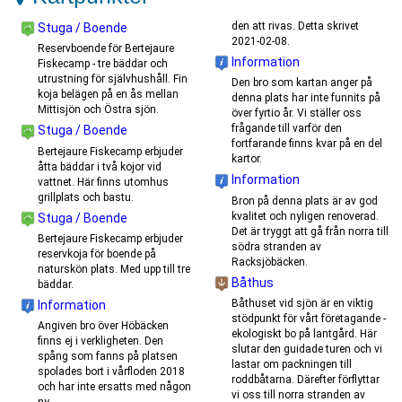
den att rivas. Detta skrivet
Stuga / Boende
2021-02-08.
Reservboende för Bertejaure
Information
Fiskecamp - tre bäddar och
utrustning för självhushåll. Fin
Den bro som kartan anger på
koja belägen på en ås mellan
denna plats har inte funnits på
Mittisjön och Östra sjön.
över fyrtio år. Vi ställer oss
frågande till varför den
Stuga / Boende
fortfarande finns kvar på en del
Bertejaure Fiskecamp erbjuder
kartor.
åtta bäddar i två kojor vid
Information
vattnet. Här finns utomhus
grillplats och bastu.
Bron på denna plats är av god
kvalitet och nyligen renoverad.
Stuga / Boende
Det är tryggt att gå från norra till
Bertejaure Fiskecamp erbjuder
södra stranden av
reservkoja för boende på
Racksjöbäcken.
naturskön plats. Med upp till tre
Båthus
bäddar.
Båthuset vid sjön är en viktig
Information
stödpunkt för vårt företagande -
Angiven bro över Höbäcken
ekologiskt bo på lantgård. Här
finns ej i verkligheten. Den
slutar den guidade turen och vi
spång som fanns på platsen
lastar om packningen till
spolades bort i vårfloden 2018
roddbåtarna. Därefter förflyttar
och har inte ersatts med någon
vi oss till norra stranden av