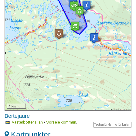
1 km
Bertejaure
Västerbottens län
/
Sorsele kommun
.
Teckenförklaring för kartan
Kartpunkter