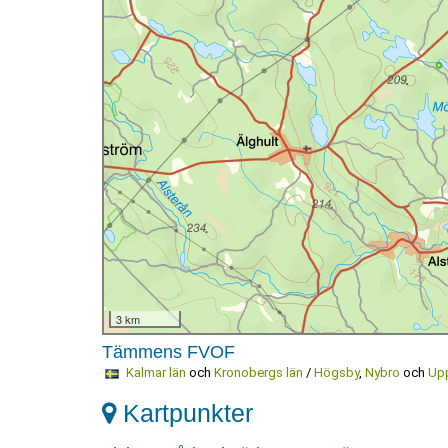
3 km
Tämmens FVOF
Kalmar län
och
Kronobergs län
/
Högsby
,
Nybro
och
Up
Kartpunkter