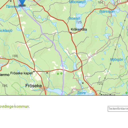
pvidinge kommun
.
Teckenförklarin