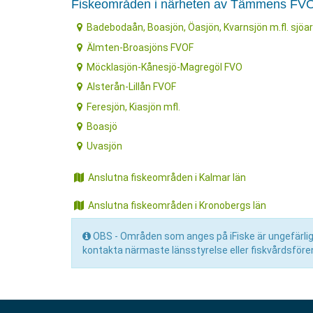
Fiskeområden i närheten av Tämmens FV
Badebodaån, Boasjön, Öasjön, Kvarnsjön m.fl. sjöa
Älmten-Broasjöns FVOF
Möcklasjön-Kånesjö-Magregöl FVO
Alsterån-Lillån FVOF
Feresjön, Kiasjön mfl.
Boasjö
Uvasjön
Anslutna fiskeområden i Kalmar län
Anslutna fiskeområden i Kronobergs län
OBS - Områden som anges på iFiske är ungefärliga 
kontakta närmaste länsstyrelse eller fiskvårdsfören