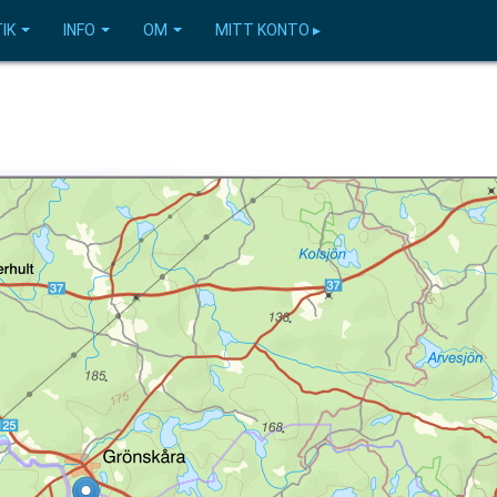
IK
INFO
OM
MITT KONTO ▸