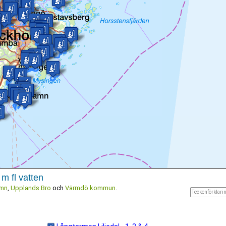
m fl vatten
mn
,
Upplands Bro
och
Värmdö kommun
.
Teckenförklarin