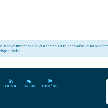
uppskattningar av hur verkligheten ser ut. För exakta kartor och grän
ingen direkt.
m
Linkedin
iFiske Forum
iFiske Åland