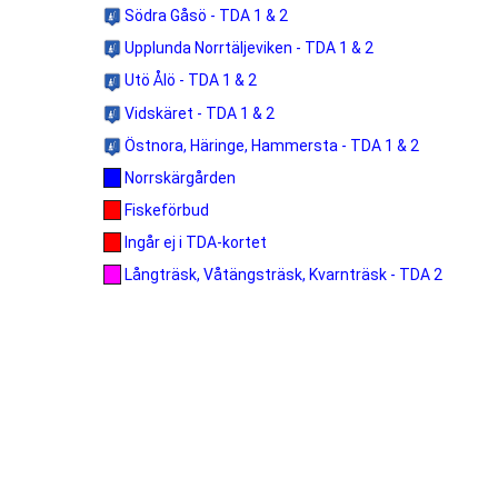
Södra Gåsö - TDA 1 & 2
Upplunda Norrtäljeviken - TDA 1 & 2
Utö Ålö - TDA 1 & 2
Vidskäret - TDA 1 & 2
Östnora, Häringe, Hammersta - TDA 1 & 2
Norrskärgården
Fiskeförbud
Ingår ej i TDA-kortet
Långträsk, Våtängsträsk, Kvarnträsk - TDA 2