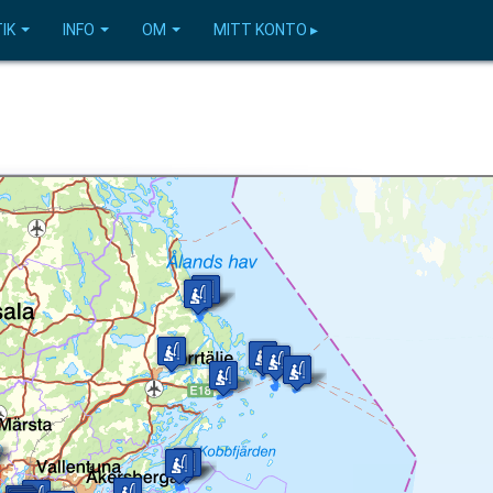
IK
INFO
OM
MITT KONTO ▸