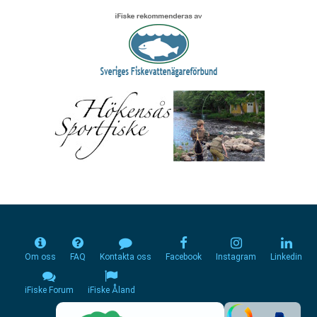
Om oss
FAQ
Kontakta oss
Facebook
Instagram
Linkedin
iFiske Forum
iFiske Åland