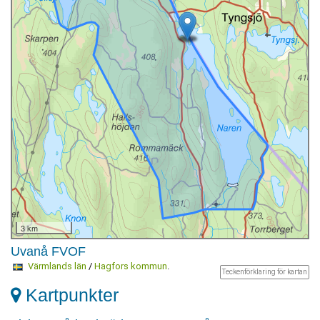
3 km
Uvanå FVOF
Värmlands län
/
Hagfors kommun
.
Teckenförklaring för kartan
Kartpunkter