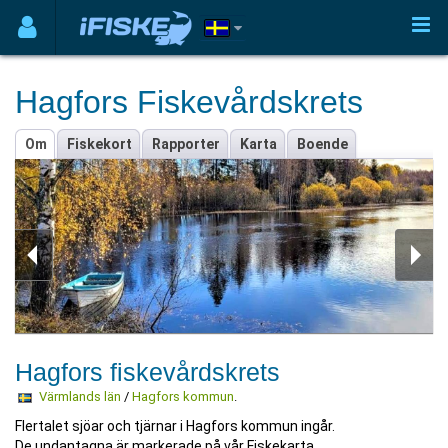
Hagfors Fiskevårdskrets
Om
Fiskekort
Rapporter
Karta
Boende
Hagfors fiskevårdskrets
Värmlands län
/
Hagfors kommun
.
Flertalet sjöar och tjärnar i Hagfors kommun ingår.
De undantagna är markerade på vår Fiskekarta.