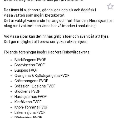
Det finns bl.a. abborre, gädda, gös och sik och ädelfisk i
vissa vatten som ingår i kretskortet.
Det är väldigt varierande terräng och förhållanden. Flera sjöar har
skog runt vattnet och vissa har våtmarker i anslutning.
Vid vissa sjöar kan det finnas grillplatser och även båt att hyra.
Det ger möjlighet att pröva sin lycka i olika miljöer.
Följande föreningar ingår i Hagfors Fiskevårdskrets:
Björklångens FVOF
Bredvistens FVOF
Busjöns FVOF
Grängens & Kråkåsjangens FVOF
Gräsmangens FVOF
Grässjön–Lidsjöns FVOF
Gröckens FVOF
Harasjöarnas FVOF
Klarälvens FVOF
Knon-Tönnets FVOF
Lakenesjöns FVOF
Rådasjöns FVOF