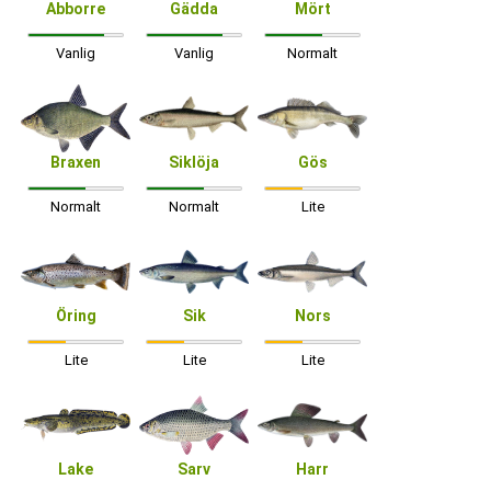
Abborre
Gädda
Mört
Vanlig
Vanlig
Normalt
Braxen
Siklöja
Gös
Normalt
Normalt
Lite
Öring
Sik
Nors
Lite
Lite
Lite
Lake
Sarv
Harr