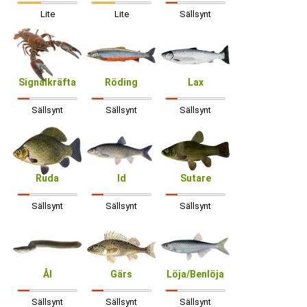
Lite
Lite
Sällsynt
Signalkräfta
Röding
Lax
Sällsynt
Sällsynt
Sällsynt
Ruda
Id
Sutare
Sällsynt
Sällsynt
Sällsynt
Ål
Gärs
Löja/Benlöja
Sällsynt
Sällsynt
Sällsynt