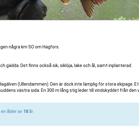
elägen några km SO om Hagfors.
ch gädda. Det finns också sik, siklöja, lake och ål, samt inplanterad
i Hagälven (Ullendammen). Den är dock inte lämplig för stora ekipage. Et
uddens västra sida. En 300 m lång stig leder till vindskyddet från den
 en ålder av
18
år.