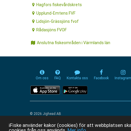
Hagfors fiskevårdskrets
Upplund-Emtens FVF
Lidsjön-Grässjöns fvof
Rådasjöns FVOF
Anslutna fiskeområden i Värmlands län
Om oss
FAQ
Kontakta oss
Facebook
Instagra
© 2026 Jighead AB
iFiske använder kakor (cookies) för att webbplatsen ska
cookies från oss används.
Mer info...