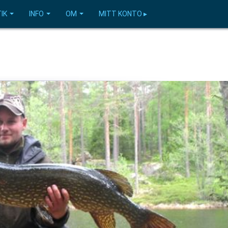
IK
INFO
OM
MITT KONTO ▸