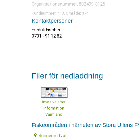
Organisationsnummer: 802499-8125
Kundnummer: 413, Område: 374.
Kontaktpersoner
Fredrik Fischer
0701 - 91 12 82
Filer för nedladdning
Invasiva arter
information
Värmland
Fiskeområden i närheten av Stora Ullens 
Sunnemo fvof