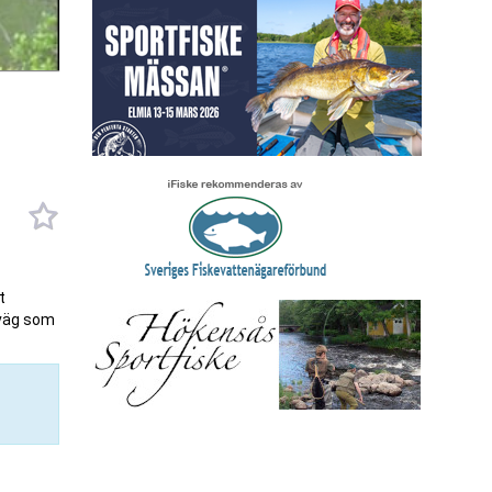
t
 väg som