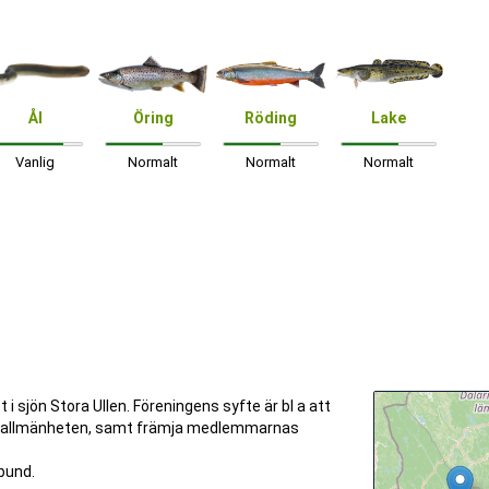
Ål
Öring
Röding
Lake
Vanlig
Normalt
Normalt
Normalt
i sjön Stora Ullen. Föreningens syfte är bl a att
till allmänheten, samt främja medlemmarnas
bund.