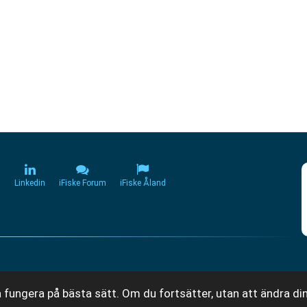
m
Linkedin
iFiske Forum
iFiske Åland
 fungera på bästa sätt. Om du fortsätter, utan att ändra din