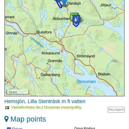
10 km
Hemsjön, Lilla Stenträsk m fl vatten
Västerbottens län
/
Storuman municipality
.
Map legend
Map points
Öring Röding