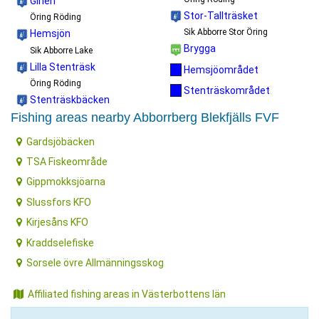
Girien
Stor-Tallträsket
Öring Röding
Sik Abborre Stor Öring
Hemsjön
Brygga
Sik Abborre Lake
Lilla Stenträsk
Hemsjöområdet
Öring Röding
Stenträskområdet
Stenträskbäcken
Fishing areas nearby Abborrberg Blekfjälls FVF
Gardsjöbäcken
TSA Fiskeområde
Gippmokksjöarna
Slussfors KFO
Kirjesåns KFO
Kraddselefiske
Sorsele övre Allmänningsskog
Affiliated fishing areas in Västerbottens län