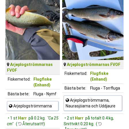
Arjeplogströmmarnas
Arjeplogströmmarnas FVOF
FVOF
Fiskemetod:
Flugfiske
Fiskemetod:
Flugfiske
(Enhand)
(Enhand)
Bästa bete:
Fluga - Torrfluga
Bästa bete:
Fluga - Nymf
Arjeplogströmmarna,
Arjeplogströmmarna
Naurasjöarna och Uddjaure
• 1 st
Harr
på 0.2 kg.
"Ca 25
• 2 st
Harr
på totalt 0.4 kg,
cm"
(
Återutsatt!)
Snittvikt 0.20 kg. (