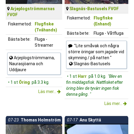
Arjeplogströmmarnas
Slagnäs-Bastusels FVOF
FVOF
Fiskemetod:
Flugfiske
Fiskemetod:
Flugfiske
(Enhand)
(Tvåhands)
Bästa bete:
Fluga - Våtfluga
Bästa bete:
Fluga -
Streamer
"Lite småvak och några
större öringar som jagade vid
Arjeplogströmmarna,
skymning / på natten "
Naurasjöarna och
Slagnäs-Bastusels
Uddjaure
• 1 st
Harr
på 1.0 kg.
"Blev en
• 1 st
Öring
på 3.3 kg.
fin middagsfisk. Nattfisket efter
öring blev de tyvärr ingen fisk
Läs mer...
denna gång. "
Läs mer...
07-23
Thomas Holmström
07-17
Anu Skyttä