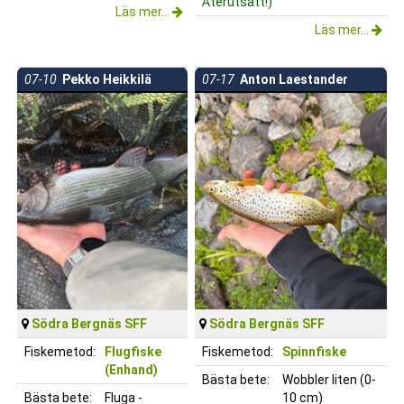
Återutsatt!)
Läs mer...
Läs mer...
07-10
Pekko Heikkilä
07-17
Anton Laestander
Södra Bergnäs SFF
Södra Bergnäs SFF
Fiskemetod:
Flugfiske
Fiskemetod:
Spinnfiske
(Enhand)
Bästa bete:
Wobbler liten (0-
Bästa bete:
Fluga -
10 cm)