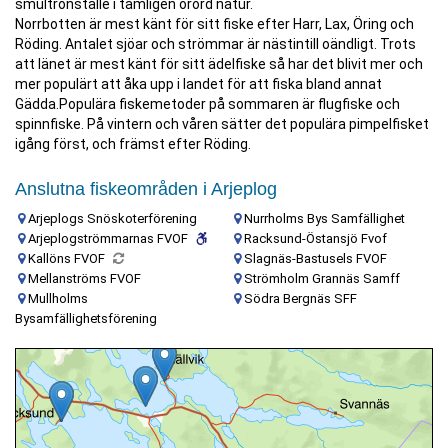
smultronställe i tämligen orörd natur.
Norrbotten är mest känt för sitt fiske efter Harr, Lax, Öring och
Röding. Antalet sjöar och strömmar är nästintill oändligt. Trots
att länet är mest känt för sitt ädelfiske så har det blivit mer och
mer populärt att åka upp i landet för att fiska bland annat
Gädda.Populära fiskemetoder på sommaren är flugfiske och
spinnfiske. På vintern och våren sätter det populära pimpelfisket
igång först, och främst efter Röding.
Anslutna fiskeområden i Arjeplog
Arjeplogs Snöskoterförening
Nurrholms Bys Samfällighet
Arjeplogströmmarnas FVOF
Racksund-Östansjö Fvof
Kallöns FVOF
Slagnäs-Bastusels FVOF
Mellanströms FVOF
Strömholm Grannäs Samff
Mullholms
Södra Bergnäs SFF
Bysamfällighetsförening