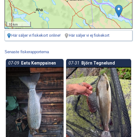
10 km
Här säljer vi fiskekort online!
Här säljer vi ej fiskekort
Senaste fiskerapporterna
07-09
Eetu Kemppainen
07-31
Björn Tegnelund