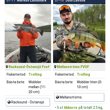
07-11
Markus Lundmark
07-10
Joni Lassila
Racksund-Östansjö Fvof
Mellanströms FVOF
Fiskemetod:
Trolling
Fiskemetod:
Trolling
Bästa bete:
Wobbler
Bästa bete:
Wobbler liten (0-
mellan (11-
10 cm)
20 cm)
Mellanströms
Racksund - Östansjö
• 5 st
Abborre
på totalt 2.5 kg,