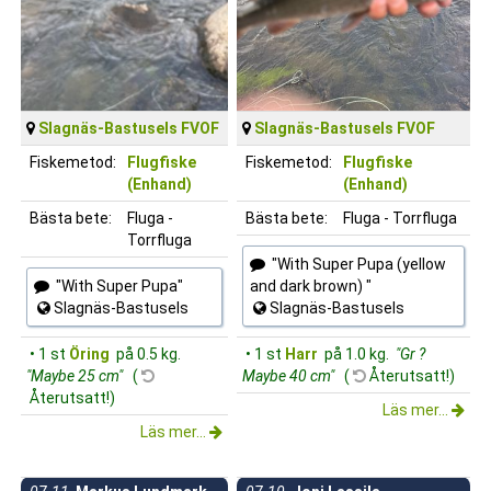
Slagnäs-Bastusels FVOF
Slagnäs-Bastusels FVOF
Fiskemetod:
Flugfiske
Fiskemetod:
Flugfiske
(Enhand)
(Enhand)
Bästa bete:
Fluga -
Bästa bete:
Fluga - Torrfluga
Torrfluga
"With Super Pupa (yellow
"With Super Pupa"
and dark brown) "
Slagnäs-Bastusels
Slagnäs-Bastusels
• 1 st
Öring
på 0.5 kg.
• 1 st
Harr
på 1.0 kg.
"Gr ?
"Maybe 25 cm"
(
Maybe 40 cm"
(
Återutsatt!)
Återutsatt!)
Läs mer...
Läs mer...