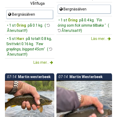
Våtfluga
Bergnäsälven
Bergnäsälven
• 1 st
Öring
på 0.4 kg.
"Fin
• 1 st
Öring
på 0.1 kg. (
öring som fick simma tillbaka "
(
Återutsatt!)
Återutsatt!)
• 5 st
Harr
på totalt 0.8 kg,
Läs mer...
Snittvikt 0.16 kg.
"Few
graylings, biggest 45cm"
(
Återutsatt!)
Läs mer...
07-14
Martin westerbeek
07-14
Martin Westerbeek