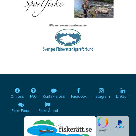
Om oss
FAQ
Kontakta oss
Facebook
Instagram
Linkedin
iFiske Forum
iFiske Åland