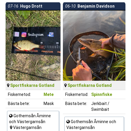
07-16
Hugo Drott
06-10
Benjamin Davidson
Sportfiskarna Gotland
Sportfiskarna Gotland
Fiskemetod:
Mete
Fiskemetod:
Spinnfiske
Bästa bete:
Mask
Bästa bete:
Jerkbait /
Swimbait
Gothemsån Åminne
och Västergarnsån
Gothemsån Åminne och
Västergarnsån
Västergarnsån