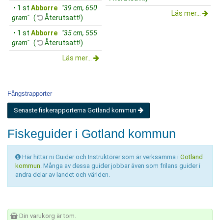
• 1 st
Abborre
"39 cm, 650
Läs mer...
gram"
(
Återutsatt!)
• 1 st
Abborre
"35 cm, 555
gram"
(
Återutsatt!)
Läs mer...
Fångstrapporter
Senaste fiskerapporterna Gotland kommun
Fiskeguider i Gotland kommun
Här hittar ni Guider och Instruktörer som är verksamma i
Gotland
kommun
. Många av dessa guider jobbar även som frilans guider i
andra delar av landet och världen.
Din varukorg är tom.