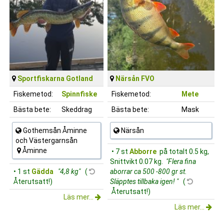
Sportfiskarna Gotland
Närsån FVO
Fiskemetod:
Spinnfiske
Fiskemetod:
Mete
Bästa bete:
Skeddrag
Bästa bete:
Mask
Gothemsån Åminne
Närsån
och Västergarnsån
Åminne
• 7 st
Abborre
på totalt 0.5 kg,
Snittvikt 0.07 kg.
"Flera fina
• 1 st
Gädda
"4,8 kg"
(
aborrar ca 500 -800 gr st.
Återutsatt!)
Släpptes tillbaka igen! "
(
Återutsatt!)
Läs mer...
Läs mer...