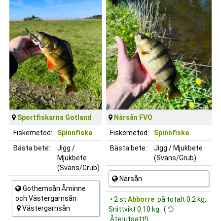
Sportfiskarna Gotland
Närsån FVO
Fiskemetod:
Spinnfiske
Fiskemetod:
Spinnfiske
Bästa bete:
Jigg /
Bästa bete:
Jigg / Mjukbete
Mjukbete
(Svans/Grub)
(Svans/Grub)
Närsån
Gothemsån Åminne
och Västergarnsån
• 2 st
Abborre
på totalt 0.2 kg,
Västergarnsån
Snittvikt 0.10 kg. (
Återutsatt!)