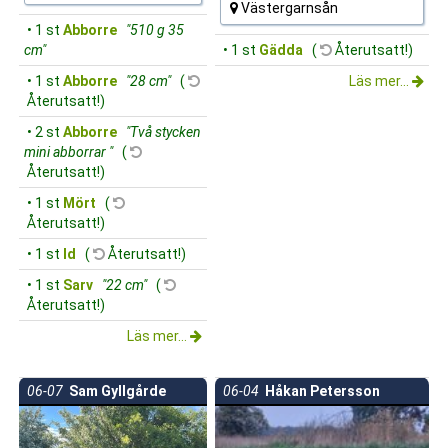
Västergarnsån
• 1 st
Abborre
"510 g 35
cm"
• 1 st
Gädda
(
Återutsatt!)
• 1 st
Abborre
"28 cm"
(
Läs mer...
Återutsatt!)
• 2 st
Abborre
"Två stycken
mini abborrar "
(
Återutsatt!)
• 1 st
Mört
(
Återutsatt!)
• 1 st
Id
(
Återutsatt!)
• 1 st
Sarv
"22 cm"
(
Återutsatt!)
Läs mer...
06-07
Sam Gyllgårde
06-04
Håkan Petersson