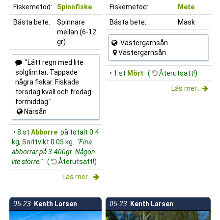
Fiskemetod:
Spinnfiske
Fiskemetod:
Mete
Bästa bete:
Spinnare
Bästa bete:
Mask
mellan (6-12
gr)
Västergarnsån
Västergarnsån
"Lätt regn med lite
solglimtar. Tappade
• 1 st
Mört
(
Återutsatt!)
några fiskar. Fiskade
Läs mer...
torsdag kväll och fredag
förmiddag."
Närsån
• 8 st
Abborre
på totalt 0.4
kg, Snittvikt 0.05 kg.
"Fina
abborrar på 3-400gr. Någon
lite större."
(
Återutsatt!)
Läs mer...
05-23
Kenth Larsen
05-23
Kenth Larsen