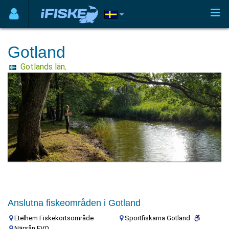
Gotland
Gotlands län
.
Närsån FVO
Anslutna fiskeområden i Gotland
Etelhem Fiskekortsområde
Sportfiskarna Gotland
Närsån FVO