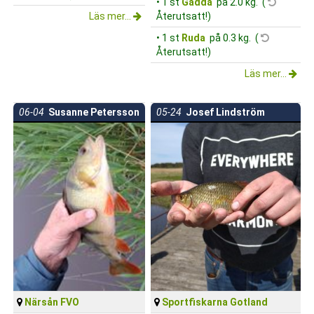
• 1 st
Gädda
på 2.0 kg. (
Läs mer...
Återutsatt!)
• 1 st
Ruda
på 0.3 kg. (
Återutsatt!)
Läs mer...
06-04
Susanne Petersson
05-24
Josef Lindström
Närsån FVO
Sportfiskarna Gotland