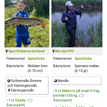
Sportfiskarna Gotland
Närsån FVO
Fiskemetod:
Spinnfiske
Fiskemetod:
Spinnfiske
Bästa bete:
Wobbler liten
Bästa bete:
Spinnare mellan
(0-10 cm)
(6-12 gr)
Gothemsån Åminne
Närsån
och Västergarnsån
Västergarnsån
• 6 st
Abborre
på totalt 0.3 kg,
Snittvikt 0.05 kg. (
• 1 st
Gädda
(
Återutsatt!)
Återutsatt!)