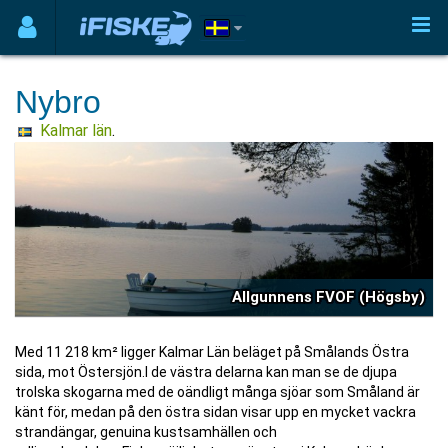
Nybro
Kalmar län
.
Allgunnens FVOF (Högsby)
Med 11 218 km² ligger Kalmar Län beläget på Smålands Östra
sida, mot Östersjön.I de västra delarna kan man se de djupa
trolska skogarna med de oändligt många sjöar som Småland är
känt för, medan på den östra sidan visar upp en mycket vackra
strandängar, genuina kustsamhällen och