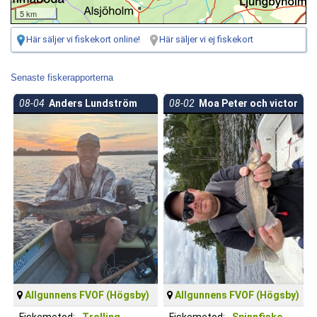
5 km
Här säljer vi fiskekort online!
Här säljer vi ej fiskekort
Senaste fiskerapporterna
08-04
Anders Lundström
08-02
Moa Peter och victor
Allgunnens FVOF (Högsby)
Allgunnens FVOF (Högsby)
Fiskemetod:
Trolling
Fiskemetod:
Spinnfiske