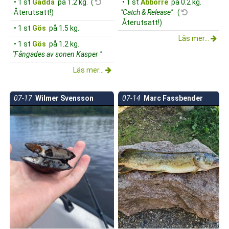
• 1 st
Gädda
på 1.2 kg. (
• 1 st
Abborre
på 0.2 kg.
Återutsatt!)
"Catch & Release"
(
Återutsatt!)
• 1 st
Gös
på 1.5 kg.
Läs mer...
• 1 st
Gös
på 1.2 kg.
"Fångades av sonen Kasper "
Läs mer...
07-17
Wilmer Svensson
07-14
Marc Fassbender