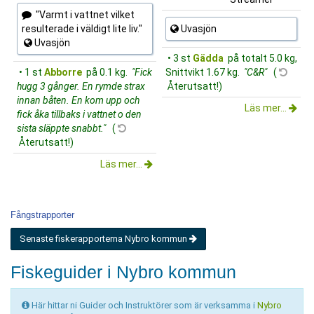
"Varmt i vattnet vilket
resulterade i väldigt lite liv."
Uvasjön
Uvasjön
• 3 st
Gädda
på totalt 5.0 kg,
• 1 st
Abborre
på 0.1 kg.
"Fick
Snittvikt 1.67 kg.
"C&R"
(
hugg 3 gånger. En rymde strax
Återutsatt!)
innan båten. En kom upp och
Läs mer...
fick åka tillbaks i vattnet o den
sista släppte snabbt."
(
Återutsatt!)
Läs mer...
Fångstrapporter
Senaste fiskerapporterna Nybro kommun
Fiskeguider i Nybro kommun
Här hittar ni Guider och Instruktörer som är verksamma i
Nybro