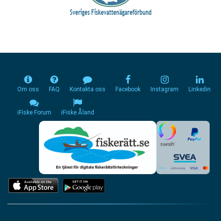
Om oss
FAQ
Kontakta oss
Facebook
Instagram
Linkedin
iFiske Forum
iFiske Åland