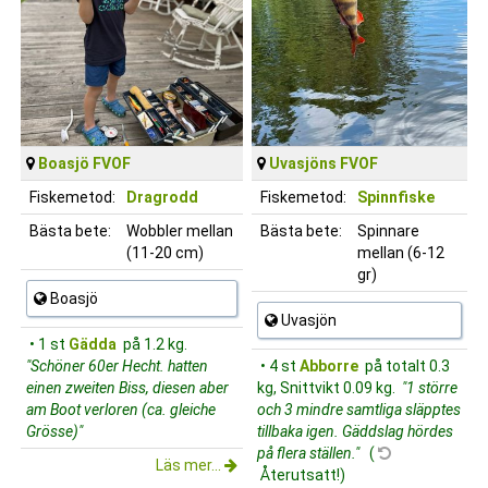
Boasjö FVOF
Uvasjöns FVOF
Fiskemetod:
Dragrodd
Fiskemetod:
Spinnfiske
Bästa bete:
Wobbler mellan
Bästa bete:
Spinnare
(11-20 cm)
mellan (6-12
gr)
Boasjö
Uvasjön
• 1 st
Gädda
på 1.2 kg.
"Schöner 60er Hecht. hatten
• 4 st
Abborre
på totalt 0.3
einen zweiten Biss, diesen aber
kg, Snittvikt 0.09 kg.
"1 större
am Boot verloren (ca. gleiche
och 3 mindre samtliga släpptes
Grösse)"
tillbaka igen. Gäddslag hördes
på flera ställen."
(
Läs mer...
Återutsatt!)