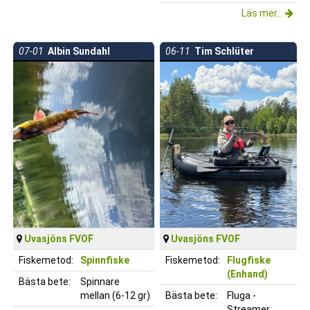
Läs mer...
07-01
Albin Sundahl
06-11
Tim Schlüter
Uvasjöns FVOF
Uvasjöns FVOF
Fiskemetod:
Spinnfiske
Fiskemetod:
Flugfiske
(Enhand)
Bästa bete:
Spinnare
mellan (6-12 gr)
Bästa bete:
Fluga -
Streamer