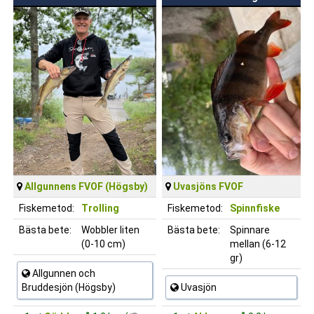
Allgunnens FVOF (Högsby)
Uvasjöns FVOF
Fiskemetod:
Trolling
Fiskemetod:
Spinnfiske
Bästa bete:
Wobbler liten
Bästa bete:
Spinnare
(0-10 cm)
mellan (6-12
gr)
Allgunnen och
Bruddesjön (Högsby)
Uvasjön