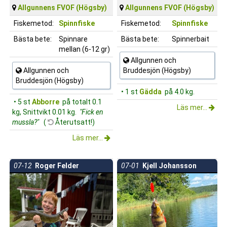
Allgunnens FVOF (Högsby)
Allgunnens FVOF (Högsby)
Fiskemetod:
Spinnfiske
Fiskemetod:
Spinnfiske
Bästa bete:
Spinnare
Bästa bete:
Spinnerbait
mellan (6-12 gr)
Allgunnen och
Allgunnen och
Bruddesjön (Högsby)
Bruddesjön (Högsby)
• 1 st
Gädda
på 4.0 kg.
• 5 st
Abborre
på totalt 0.1
Läs mer...
kg, Snittvikt 0.01 kg.
"Fick en
mussla?"
(
Återutsatt!)
Läs mer...
07-12
Roger Felder
07-01
Kjell Johansson