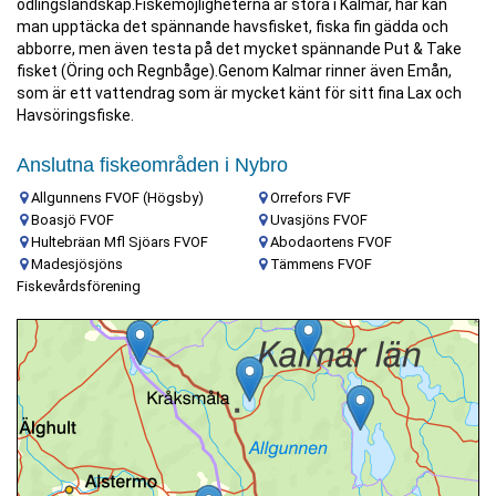
odlingslandskap.Fiskemöjligheterna är stora i Kalmar, här kan
man upptäcka det spännande havsfisket, fiska fin gädda och
abborre, men även testa på det mycket spännande Put & Take
fisket (Öring och Regnbåge).Genom Kalmar rinner även Emån,
som är ett vattendrag som är mycket känt för sitt fina Lax och
Havsöringsfiske.
Anslutna fiskeområden i Nybro
Allgunnens FVOF (Högsby)
Orrefors FVF
Boasjö FVOF
Uvasjöns FVOF
Hultebräan Mfl Sjöars FVOF
Abodaortens FVOF
Madesjösjöns
Tämmens FVOF
Fiskevårdsförening