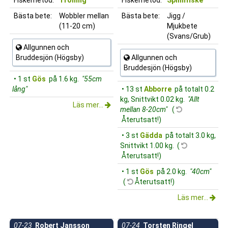
Bästa bete:
Wobbler mellan
Bästa bete:
Jigg /
(11-20 cm)
Mjukbete
(Svans/Grub)
Allgunnen och
Bruddesjön (Högsby)
Allgunnen och
Bruddesjön (Högsby)
• 1 st
Gös
på 1.6 kg.
"55cm
lång"
• 13 st
Abborre
på totalt 0.2
kg, Snittvikt 0.02 kg.
"Allt
Läs mer...
mellan 8-20cm"
(
Återutsatt!)
• 3 st
Gädda
på totalt 3.0 kg,
Snittvikt 1.00 kg. (
Återutsatt!)
• 1 st
Gös
på 2.0 kg.
"40cm"
(
Återutsatt!)
Läs mer...
07-23
Robert Jansson
07-24
Torsten Ringel