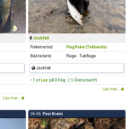
Jockfall
Fiskemetod:
Flugfiske (Tvåhands)
Bästa bete:
Fluga - Tubfluga
Jockfall
• 1 st
Lax
på 0.0 kg. (
Återutsatt!)
Läs mer...
Läs mer...
06-06
Pasi Kreivi