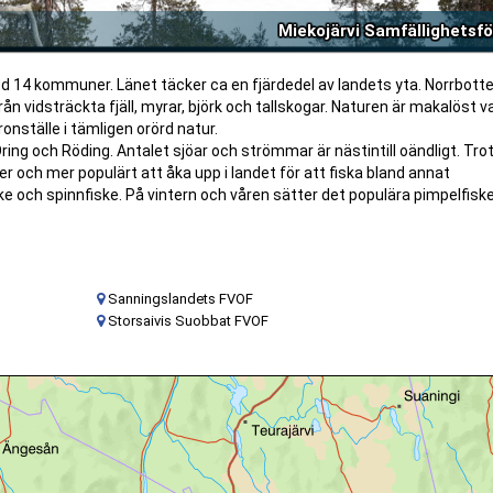
Miekojärvi Samfällighetsf
d 14 kommuner. Länet täcker ca en fjärdedel av landets yta. Norrbotte
från vidsträckta fjäll, myrar, björk och tallskogar. Naturen är makalöst 
onställe i tämligen orörd natur.
Öring och Röding. Antalet sjöar och strömmar är nästintill oändligt. Tro
mer och mer populärt att åka upp i landet för att fiska bland annat
 och spinnfiske. På vintern och våren sätter det populära pimpelfisk
Sanningslandets FVOF
Storsaivis Suobbat FVOF