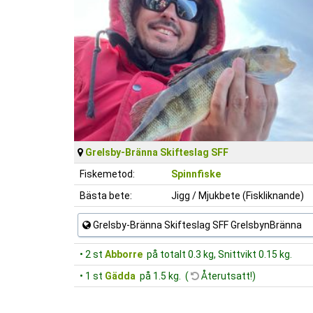
Grelsby-Bränna Skifteslag SFF
Fiskemetod:
Spinnfiske
Bästa bete:
Jigg / Mjukbete (Fiskliknande)
Grelsby-Bränna Skifteslag SFF GrelsbynBränna
• 2 st
Abborre
på totalt 0.3 kg, Snittvikt 0.15 kg.
• 1 st
Gädda
på 1.5 kg. (
Återutsatt!)