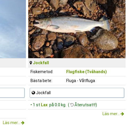
Jockfall
Fiskemetod:
Flugfiske (Tvåhands)
Bästa bete:
Fluga - Våtfluga
Jockfall
• 1 st
Lax
på 0.0 kg. (
Återutsatt!)
Läs mer...
Läs mer...