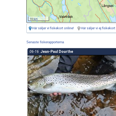
10 km
Här säljer vi fiskekort online!
Här säljer vi ej fiskekort
Senaste fiskerapporterna
06-16
Jean-Paul Dourthe