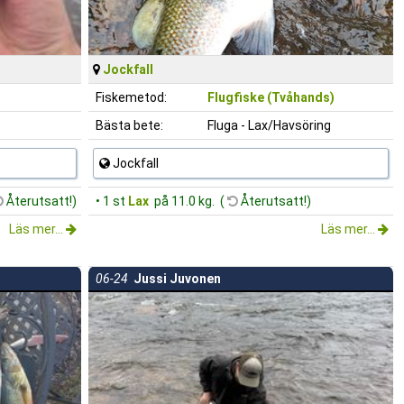
Jockfall
Fiskemetod:
Flugfiske (Tvåhands)
Bästa bete:
Fluga - Lax/Havsöring
Jockfall
Återutsatt!)
• 1 st
Lax
på 11.0 kg. (
Återutsatt!)
Läs mer...
Läs mer...
06-24
Jussi Juvonen