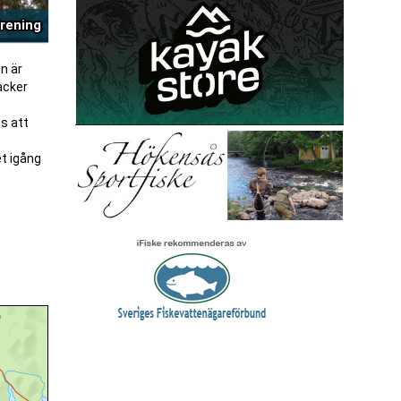
örening
n är
vacker
ts att
et igång