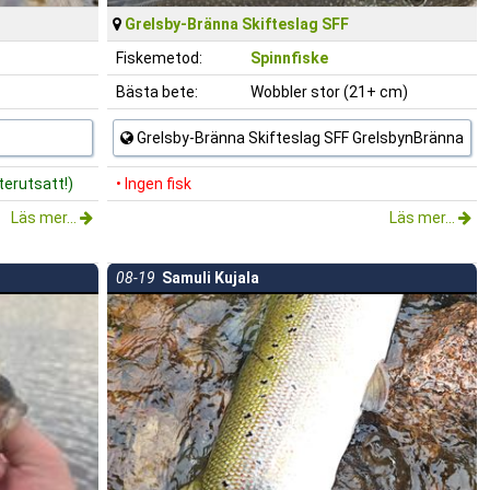
Grelsby-Bränna Skifteslag SFF
Fiskemetod:
Spinnfiske
Bästa bete:
Wobbler stor (21+ cm)
Grelsby-Bränna Skifteslag SFF GrelsbynBränna
erutsatt!)
• Ingen fisk
Läs mer...
Läs mer...
08-19
Samuli Kujala