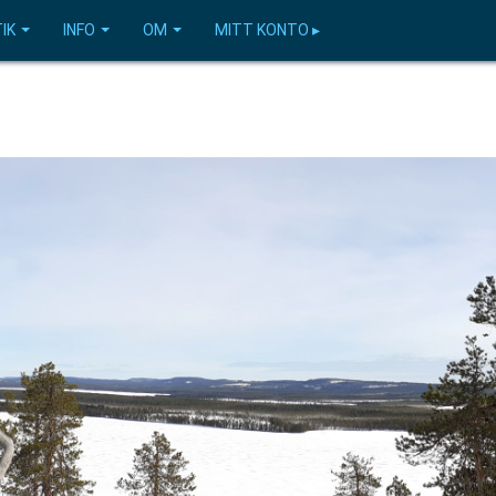
IK
INFO
OM
MITT KONTO ▸