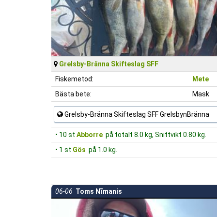
Grelsby-Bränna Skifteslag SFF
Fiskemetod:
Mete
Bästa bete:
Mask
Grelsby-Bränna Skifteslag SFF GrelsbynBränna
• 10 st
Abborre
på totalt 8.0 kg, Snittvikt 0.80 kg.
• 1 st
Gös
på 1.0 kg.
06-06
Toms Nīmanis