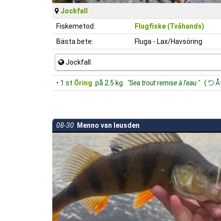
Jockfall
Fiskemetod:
Flugfiske (Tvåhands)
Bästa bete:
Fluga - Lax/Havsöring
Jockfall
• 1 st
Öring
på 2.5 kg.
"Sea trout remise à l'eau "
(
Åt
08-30
Menno van leusden