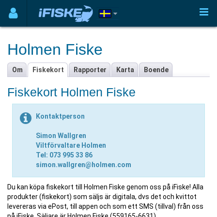
Holmen Fiske
Om
Fiskekort
Rapporter
Karta
Boende
Fiskekort Holmen Fiske
Kontaktperson
Simon Wallgren
Viltförvaltare Holmen
Tel: 073 995 33 86
simon.wallgren@holmen.com
Du kan köpa fiskekort till Holmen Fiske genom oss på iFiske! Alla
produkter (fiskekort) som säljs är digitala, dvs det och kvittot
levereras via ePost, till appen och som ett SMS (tillval) från oss
på iFiske. Säljare är Holmen Fiske (559165-6631).