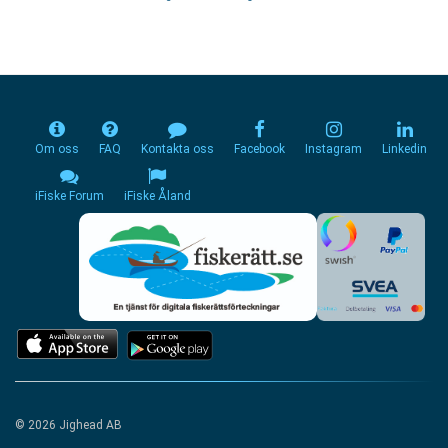
Om oss
FAQ
Kontakta oss
Facebook
Instagram
Linkedin
iFiske Forum
iFiske Åland
© 2026 Jighead AB