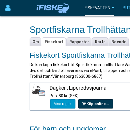
FISKEVATTEN
BUT
Sportfiskarna Trollhätt
Om
Fiskekort
Rapporter
Karta
Boende
Fiskekort Sportfiskarna Trollh
Du kan köpa fiskekort till Sportfiskarna Trollhättan/Vä
dvs det och kvittot levereras via ePost, till appen och 
Trollhättan/Vänersborg (863000-6867).
Dagkort Liperedssjöarna
Pris: 80 kr (SEK)
Visa regler
Köp online...
För barn och ungdomar...