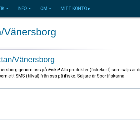
IK
INFO
OM
MITT KONTO ▸
an/Vänersborg
ättan/Vänersborg
nersborg genom oss på iFiske! Alla produkter (fiskekort) som säljs är di
som ett SMS (tillval) från oss på iFiske. Säljare är Sportfiskarna