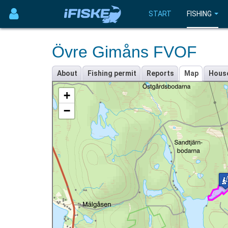
START
FISHING
Övre Gimåns FVOF
About
Fishing permit
Reports
Map
Hous
+
−