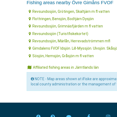
Fishing areas nearby Övre Gimåns FVOF
Revsundssjön, Grötingen, Skaltjärn m fl vatten
Flottringen, Bensjön, Bodtjärn Dysjön
Revsundssjön, Grimnäsfjärden m fl vatten
Revsundssjön (Turistfiskekortet)
Revsundssjön, Märlån, Herrevadströmmen mfl
Gimdalens FVOF Idsjön. Lill-Myssjön. Ulvsjön. Skåsj
Sösjön, Hemsjön, Gråsjön m fl vatten
Affiliated fishing areas in Jämtlands län
NOTE - Map areas shown at iFiske are approximat
local county administration or the management of t