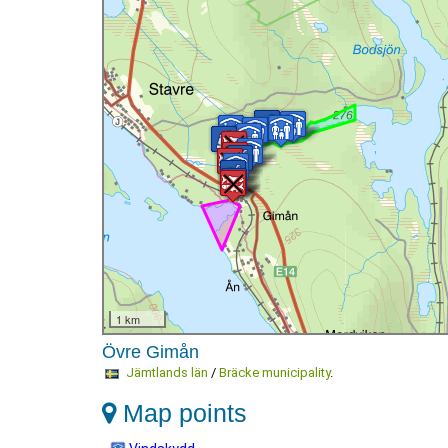
1 km
Övre Gimån
Jämtlands län
/
Bräcke municipality
.
Map points