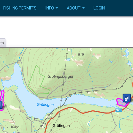
FISHING PERMITS
INFO
ABOUT
LOGIN
es