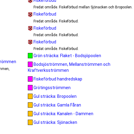
Fiskeförbud
Fredat område. Fiskeförbud mellan Sjönacken och Bropoolen.
Fiskeförbud
Fredat område. Fiskeförbud.
Fiskeförbud
Fredat område. Fiskeförbud.
Fiskeförbud
Fredat område. Fiskeförbud.
Grön sträcka: Flaket - Bodsjöpoolen
strömmen
Bodsjöströmmen, Mellanströmmen och
ömmen,
Kraftverksströmmen
Fiskeförbud handredskap
Grötingsströmmen
Gul sträcka: Bropoolen
Gul sträcka: Gamla Fåran
Gul sträcka: Kanalen - Dammen
Gul sträcka: Sjönacken