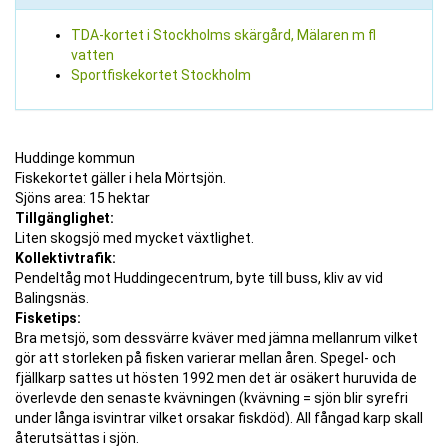
TDA-kortet i Stockholms skärgård, Mälaren m fl
vatten
Sportfiskekortet Stockholm
Huddinge kommun
Fiskekortet gäller i hela Mörtsjön.
Sjöns area: 15 hektar
Tillgänglighet:
Liten skogsjö med mycket växtlighet.
Kollektivtrafik:
Pendeltåg mot Huddingecentrum, byte till buss, kliv av vid
Balingsnäs.
Fisketips:
Bra metsjö, som dessvärre kväver med jämna mellanrum vilket
gör att storleken på fisken varierar mellan åren. Spegel- och
fjällkarp sattes ut hösten 1992 men det är osäkert huruvida de
överlevde den senaste kvävningen (kvävning = sjön blir syrefri
under långa isvintrar vilket orsakar fiskdöd). All fångad karp skall
återutsättas i sjön.