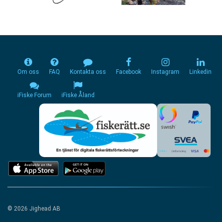
Om oss
FAQ
Kontakta oss
Facebook
Instagram
Linkedin
iFiske Forum
iFiske Åland
© 2026 Jighead AB