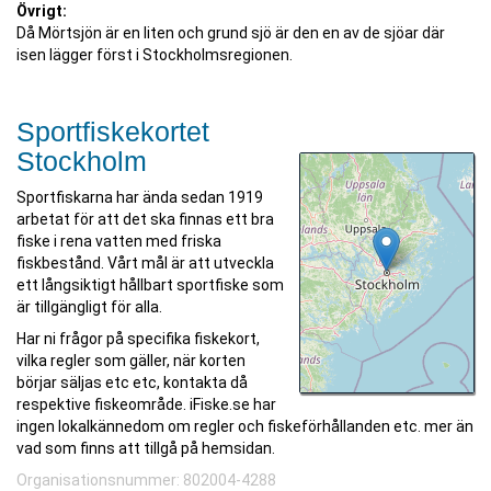
Övrigt:
Då Mörtsjön är en liten och grund sjö är den en av de sjöar där
isen lägger först i Stockholmsregionen.
Sportfiskekortet
Stockholm
Sportfiskarna har ända sedan 1919
arbetat för att det ska finnas ett bra
fiske i rena vatten med friska
fiskbestånd. Vårt mål är att utveckla
ett långsiktigt hållbart sportfiske som
är tillgängligt för alla.
Har ni frågor på specifika fiskekort,
vilka regler som gäller, när korten
börjar säljas etc etc, kontakta då
respektive fiskeområde. iFiske.se har
ingen lokalkännedom om regler och fiskeförhållanden etc. mer än
vad som finns att tillgå på hemsidan.
Organisationsnummer: 802004-4288