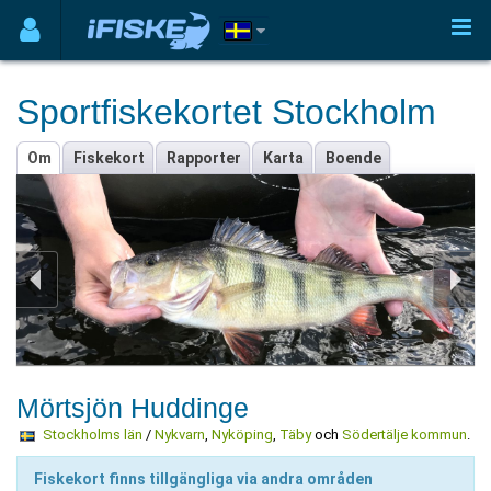
Sportfiskekortet Stockholm
Om
Fiskekort
Rapporter
Karta
Boende
Mörtsjön Huddinge
Stockholms län
/
Nykvarn
,
Nyköping
,
Täby
och
Södertälje kommun
.
Fiskekort finns tillgängliga via andra områden