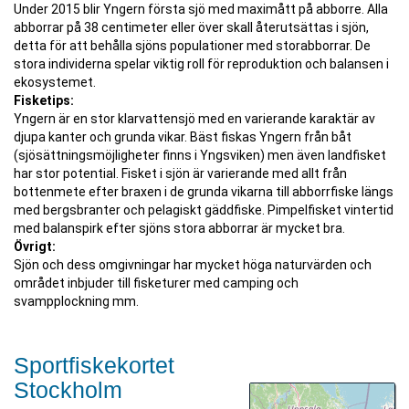
Under 2015 blir Yngern första sjö med maximått på abborre. Alla
abborrar på 38 centimeter eller över skall återutsättas i sjön,
detta för att behålla sjöns populationer med storabborrar. De
stora individerna spelar viktig roll för reproduktion och balansen i
ekosystemet.
Fisketips:
Yngern är en stor klarvattensjö med en varierande karaktär av
djupa kanter och grunda vikar. Bäst fiskas Yngern från båt
(sjösättningsmöjligheter finns i Yngsviken) men även landfisket
har stor potential. Fisket i sjön är varierande med allt från
bottenmete efter braxen i de grunda vikarna till abborrfiske längs
med bergsbranter och pelagiskt gäddfiske. Pimpelfisket vintertid
med balanspirk efter sjöns stora abborrar är mycket bra.
Övrigt:
Sjön och dess omgivningar har mycket höga naturvärden och
området inbjuder till fisketurer med camping och
svampplockning mm.
Sportfiskekortet
Stockholm