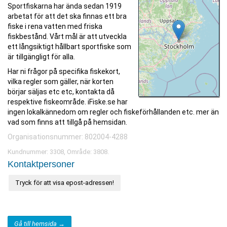
Sportfiskarna har ända sedan 1919
arbetat för att det ska finnas ett bra
fiske i rena vatten med friska
fiskbestånd. Vårt mål är att utveckla
ett långsiktigt hållbart sportfiske som
är tillgängligt för alla.
Har ni frågor på specifika fiskekort,
vilka regler som gäller, när korten
börjar säljas etc etc, kontakta då
respektive fiskeområde. iFiske.se har
ingen lokalkännedom om regler och fiskeförhållanden etc. mer än
vad som finns att tillgå på hemsidan.
Organisationsnummer: 802004-4288
Kundnummer: 3308, Område: 3808.
Kontaktpersoner
Tryck för att visa epost-adressen!
Gå till hemsida →