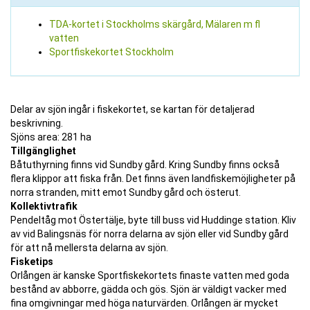
TDA-kortet i Stockholms skärgård, Mälaren m fl
vatten
Sportfiskekortet Stockholm
Delar av sjön ingår i fiskekortet, se kartan för detaljerad
beskrivning.
Sjöns area: 281 ha
Tillgänglighet
Båtuthyrning finns vid Sundby gård. Kring Sundby finns också
flera klippor att fiska från. Det finns även landfiskemöjligheter på
norra stranden, mitt emot Sundby gård och österut.
Kollektivtrafik
Pendeltåg mot Östertälje, byte till buss vid Huddinge station. Kliv
av vid Balingsnäs för norra delarna av sjön eller vid Sundby gård
för att nå mellersta delarna av sjön.
Fisketips
Orlången är kanske Sportfiskekortets finaste vatten med goda
bestånd av abborre, gädda och gös. Sjön är väldigt vacker med
fina omgivningar med höga naturvärden. Orlången är mycket