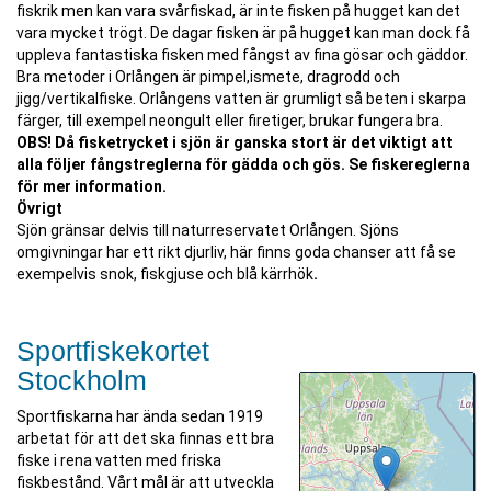
fiskrik men kan vara svårfiskad, är inte fisken på hugget kan det
vara mycket trögt. De dagar fisken är på hugget kan man dock få
uppleva fantastiska fisken med fångst av fina gösar och gäddor.
Bra metoder i Orlången är pimpel,ismete, dragrodd och
jigg/vertikalfiske. Orlångens vatten är grumligt så beten i skarpa
färger, till exempel neongult eller firetiger, brukar fungera bra.
OBS! Då fisketrycket i sjön är ganska stort är det viktigt att
alla följer fångstreglerna för gädda och gös. Se fiskereglerna
för mer information.
Övrigt
Sjön gränsar delvis till naturreservatet Orlången. Sjöns
omgivningar har ett rikt djurliv, här finns goda chanser att få se
exempelvis snok, fiskgjuse och blå kärrhök
.
Sportfiskekortet
Stockholm
Sportfiskarna har ända sedan 1919
arbetat för att det ska finnas ett bra
fiske i rena vatten med friska
fiskbestånd. Vårt mål är att utveckla