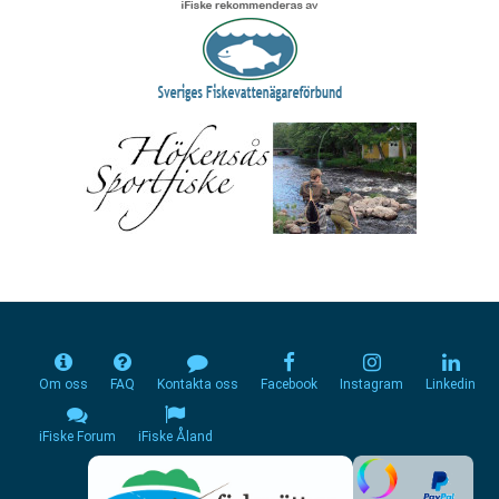
Om oss
FAQ
Kontakta oss
Facebook
Instagram
Linkedin
iFiske Forum
iFiske Åland