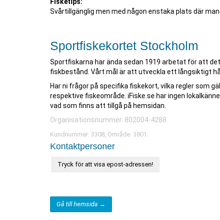
Fisketips:
Svårtillgänglig men med någon enstaka plats där man ka
Sportfiskekortet Stockholm
Sportfiskarna har ända sedan 1919 arbetat för att det 
fiskbestånd. Vårt mål är att utveckla ett långsiktigt hål
Har ni frågor på specifika fiskekort, vilka regler som gä
respektive fiskeområde. iFiske.se har ingen lokalkänn
vad som finns att tillgå på hemsidan.
Organisationsnummer: 802004-4288
Kundnummer: 3308, Område: 3801.
Kontaktpersoner
Tryck för att visa epost-adressen!
Gå till hemsida →