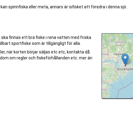
n spinnfiska eller meta, annars är isfisket att föredra i denna sjö.
ska finnas ett bra fiske i rena vatten med friska
lbart sportfiske som är tillgängligt för alla.
ller, när korten börjar säljas etc etc, kontakta då
edom om regler och fiskeförhållanden etc. mer än