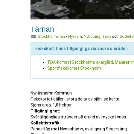
Tärnan
Stockholms län
/
Nykvarn
,
Nyköping
,
Täby
och
Södertä
Fiskekort finns tillgängliga via andra områden
TDA-kortet i Stockholms skärgård, Mälaren m
Sportfiskekortet Stockholm
Nynäshamn Kommun
Fiskekortet gäller i stora delar av sjön, se karta.
Sjöns area: 1,8 hektar.
Tillgänglighet:
Svårtillgängliga stränder på grund av mycket vass.
Kollektivtrafik:
Pendeltåg mot Nynäshamn, avstigning Segersäng.