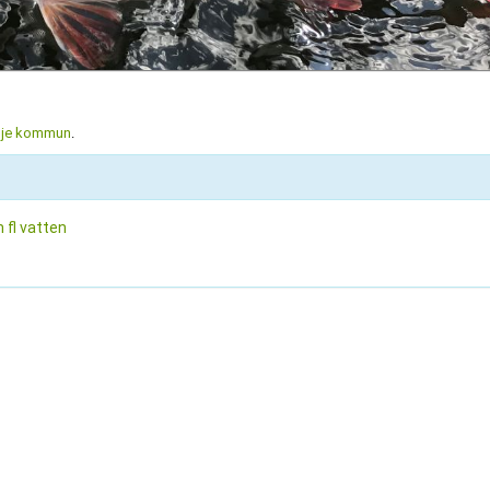
lje kommun
.
 fl vatten