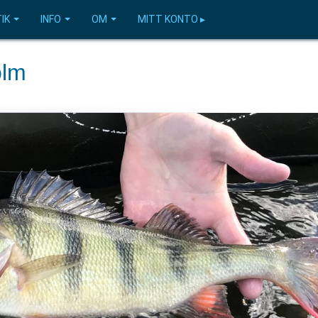
IK
INFO
OM
MITT KONTO ▸
olm