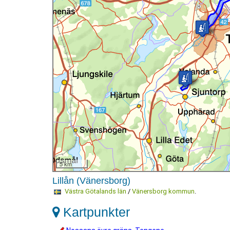
5 km
Lillån (Vänersborg)
Västra Götalands län
/
Vänersborg kommun
.
Kartpunkter