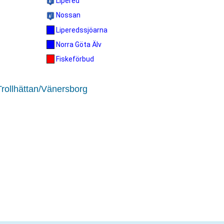
Lipered
Nossan
Liperedssjöarna
Norra Göta Älv
Fiskeförbud
Trollhättan/Vänersborg