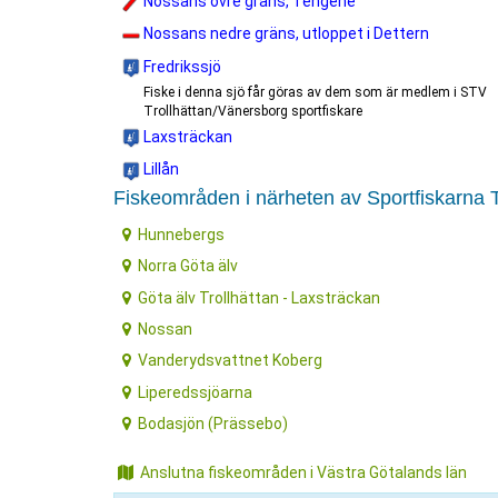
Nossans övre gräns, Tengene
Nossans nedre gräns, utloppet i Dettern
Fredrikssjö
Fiske i denna sjö får göras av dem som är medlem i STV
Trollhättan/Vänersborg sportfiskare
Laxsträckan
Lillån
Fiskeområden i närheten av Sportfiskarna 
Hunnebergs
Norra Göta älv
Göta älv Trollhättan - Laxsträckan
Nossan
Vanderydsvattnet Koberg
Liperedssjöarna
Bodasjön (Prässebo)
Anslutna fiskeområden i Västra Götalands län