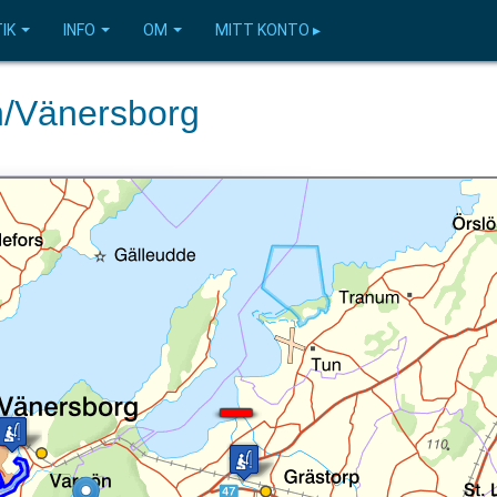
IK
INFO
OM
MITT KONTO ▸
an/Vänersborg