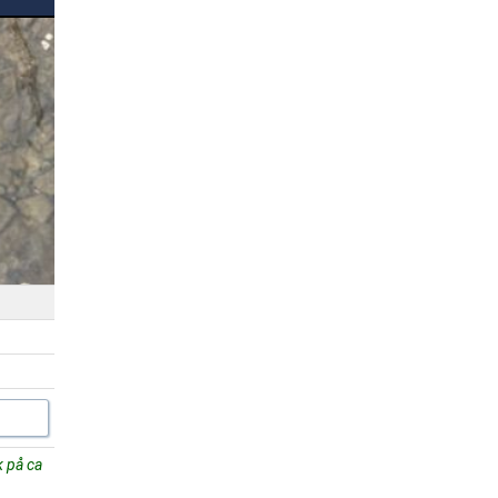
k på ca