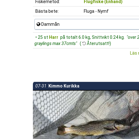
Fiskemetod:
Flugfiske (Enhand)
Bästa bete:
Fluga - Nymf
Dammån
• 25 st
Harr
på totalt 6.0 kg, Snittvikt 0.24 kg.
"over 
graylings max 37cmts"
(
Återutsatt!)
Läs 
07-31
Kimmo Kurikka