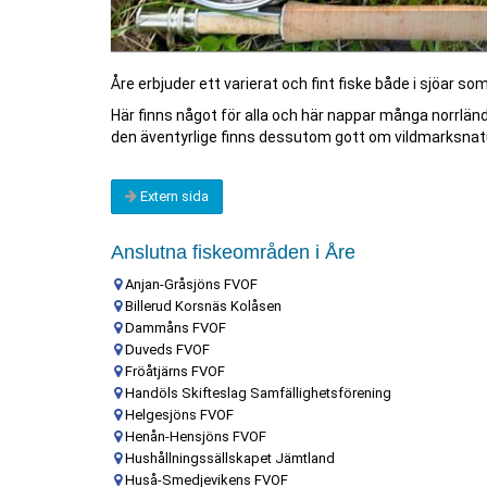
Åre erbjuder ett varierat och fint fiske både i sjöar 
Här finns något för alla och här nappar många norrländs
den äventyrlige finns dessutom gott om vildmarksnat
Extern sida
Anslutna fiskeområden i Åre
Anjan-Gråsjöns FVOF
Billerud Korsnäs Kolåsen
Dammåns FVOF
Duveds FVOF
Fröåtjärns FVOF
Handöls Skifteslag Samfällighetsförening
Helgesjöns FVOF
Henån-Hensjöns FVOF
Hushållningssällskapet Jämtland
Huså-Smedjevikens FVOF