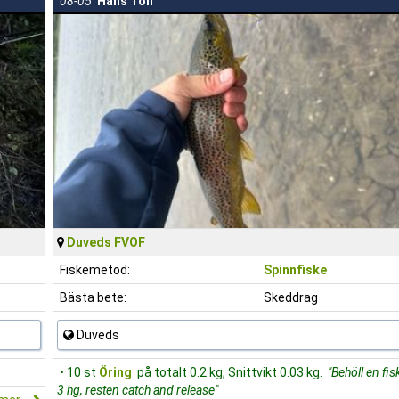
08-05
Hans Toll
Duveds FVOF
Fiskemetod:
Spinnfiske
Bästa bete:
Skeddrag
Duveds
• 10 st
Öring
på totalt 0.2 kg, Snittvikt 0.03 kg.
"Behöll en fis
3 hg, resten catch and release"