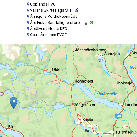
Upplands FVOF
Vallans Skifteslags SFF
Ånnsjöns Kortfiskeområde
Åre Fiske Samfällighetsförening
Åreälvens Nedre KFO
Östra Åresjöns FVOF