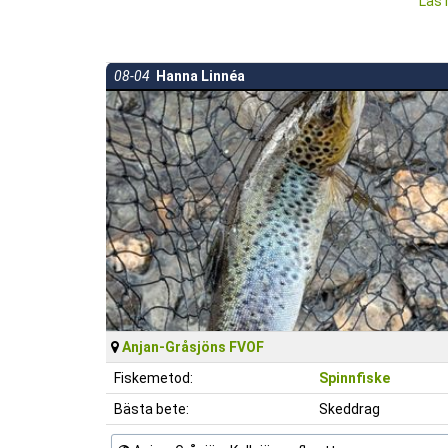
Läs 
08-04
Hanna Linnéa
Anjan-Gråsjöns FVOF
Fiskemetod:
Spinnfiske
Bästa bete:
Skeddrag