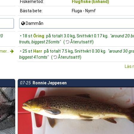
Fiskemetod:
Flugfiske (Enhand)
Bästa bete:
Fluga - Nymf
Dammån
20
• 18 st
Öring
på totalt 3.0 kg, Snittvikt 0.17 kg.
"around 20 
trouts, biggest 25cmts"
(
Återutsatt!)
mer...
• 25 st
Harr
på totalt 7.5 kg, Snittvikt 0.30 kg.
"around 30 gra
biggest 41cmts"
(
Återutsatt!)
Läs 
07-25
Ronnie Jeppesen