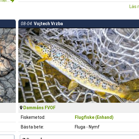
mer...
Läs 
08-04
Vojtech Vrzba
Dammåns FVOF
Fiskemetod:
Flugfiske (Enhand)
Bästa bete:
Fluga - Nymf