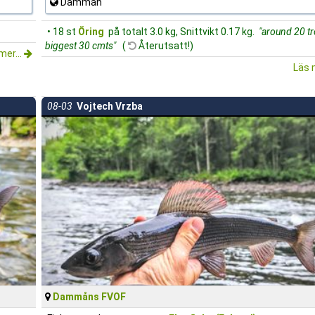
Dammån
• 18 st
Öring
på totalt 3.0 kg, Snittvikt 0.17 kg.
"around 20 tr
biggest 30 cmts"
(
Återutsatt!)
mer...
Läs 
08-03
Vojtech Vrzba
Dammåns FVOF