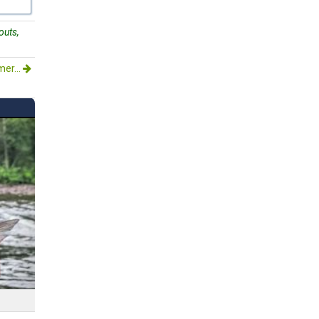
outs,
mer...