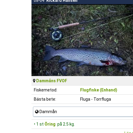
08-04
Rickard Hansen
Dammåns FVOF
Fiskemetod:
Flugfiske (Enhand)
Bästa bete:
Fluga - Torrfluga
Dammån
• 1 st
Öring
på 2.5 kg.