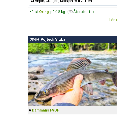
Anjan, Gråsjön, Kallsjön m fl vatten
• 1 st
Öring
på 0.8 kg. (
Återutsatt!)
Läs 
08-04
Vojtech Vrzba
Dammåns FVOF