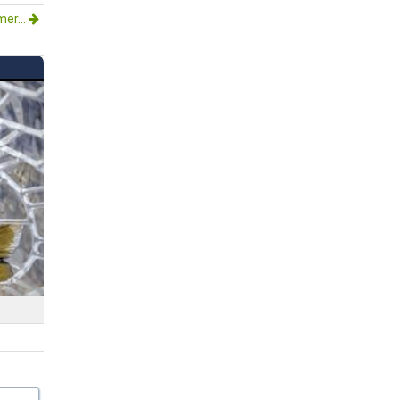
mer...