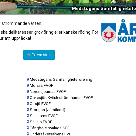
Medstugans Samfällighetsfö
som strömmande vatten.
ka delikatesser, grov öring eller kanske röding. För
ur att upptäcka!
Extern sida
Medstugans Samfällighetsförening
Mörsils FVOF
Norensjöarnas FVOF
Ockesjön-Kvitsleströmmarnas FVOF
Ottsjö FVOF
Storsjön (Jämtland)
Suljättens FVOF
Sällsjö FVOF
Tångböle byalags SFF
Undersåkersälvens FVOF