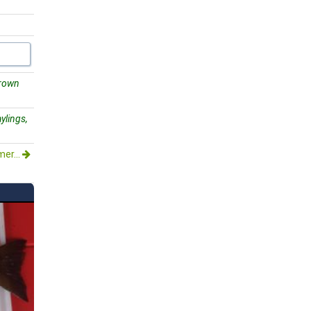
brown
ylings,
mer...