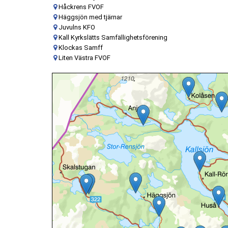
Håckrens FVOF
Häggsjön med tjärnar
Juvulns KFO
Kall Kyrkslätts Samfällighetsförening
Klockas Samff
Liten Västra FVOF