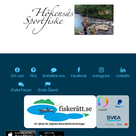
Om oss
FAQ
Kontakta oss
Facebook
Instagram
Linkedin
iFiske Forum
iFiske Åland