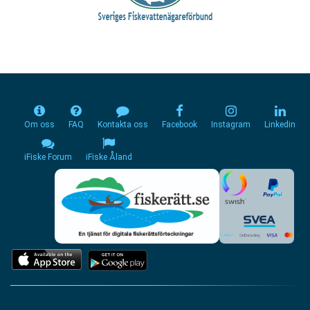
Om oss
FAQ
Kontakta oss
Facebook
Instagram
Linkedin
iFiske Forum
iFiske Åland