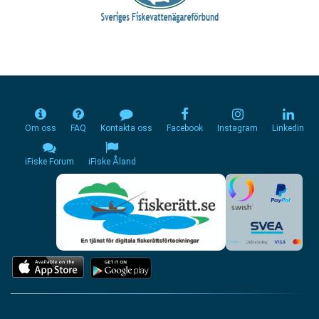
Om oss
FAQ
Kontakta oss
Facebook
Instagram
Linkedin
iFiske Forum
iFiske Åland