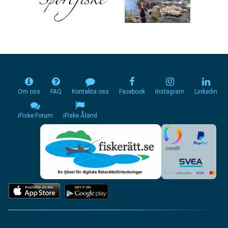
Om oss
FAQ
Kontakta oss
Facebook
Instagram
Linkedin
iFiske Forum
iFiske Åland