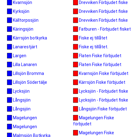
Drevviken Förbjudet fiske
Kvarnsjön
Drevviken Förbjudet fiske
Kyrksjön
Drevviken Förbjudet fiske
Källtorpssjön
Fatburen - Förbjudet fisket
Käringsjön
Fiske ej tillåtet
Kärrsjön botkyrka
Fiske ej tillåtet.
Lanarestjärt
Flaten Fiske förbjudet
Largen
Flaten Fiske förbjudet
Lilla Lanaren
Kvarnsjön Fiske förbjudet
Lillsjön Bromma
Kärrsjön Fiske förbjudet
Lillsjön Södertälje
Lycksjön - Förbjudet fiske
Lycksjön
Lycksjön - Förbjudet fiske
Långsjön
Långsjön Fiske förbjudet
Långsjön
Magelungen Fiske
Magelungen
förbjudet
Magelungen
Magelungen Fiske
Malmsjön Botkyrka