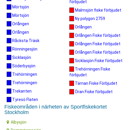
förbjudet
Mörtsjön
Malmsjön fiske förbjudet
Mörtsjön
Ny polygon 2759
Orlången
Orlången
Orlången
Orlången Fiske förbjudet
Råcksta Träsk
Orlången Fiske förbjudet
Rönningesjön
Orlången Fiske förbjudet
Sicklasjön
Sicklasjön Fiske förbjudet
Söderbysjön
Trehörningen Fiske
Trehörningen
förbjudet
Trehörningen
Tärnan Fiske Förbjudet
Trekanten
Öran Fiske förbjudet
Tyresö Flaten
Fiskeområden i närheten av Sportfiskekortet
Stockholm
Albysjön