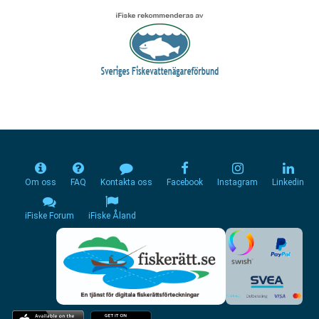
Om oss
FAQ
Kontakta oss
Facebook
Instagram
Linkedin
iFiske Forum
iFiske Åland