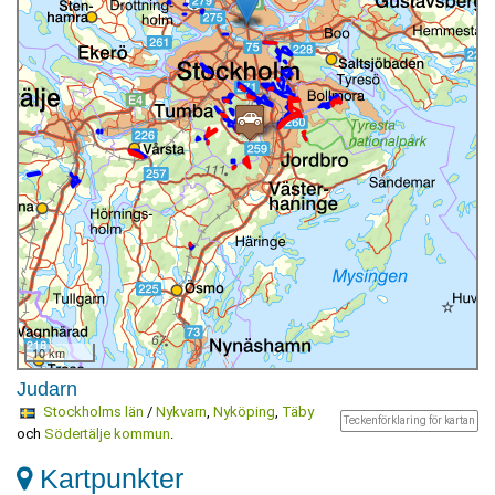
10 km
Judarn
Stockholms län
/
Nykvarn
,
Nyköping
,
Täby
Teckenförklaring för kartan
och
Södertälje kommun
.
Kartpunkter