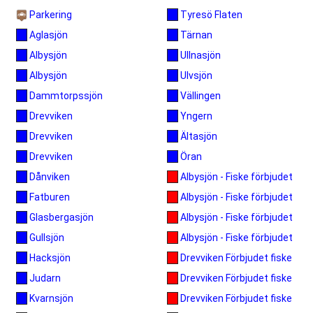
Parkering
Tyresö Flaten
Tärnan
Aglasjön
Ullnasjön
Albysjön
Ulvsjön
Albysjön
Vällingen
Dammtorpssjön
Yngern
Drevviken
Ältasjön
Drevviken
Öran
Drevviken
Albysjön - Fiske förbjudet
Dånviken
Albysjön - Fiske förbjudet
Fatburen
Albysjön - Fiske förbjudet
Glasbergasjön
Albysjön - Fiske förbjudet
Gullsjön
Drevviken Förbjudet fiske
Hacksjön
Drevviken Förbjudet fiske
Judarn
Drevviken Förbjudet fiske
Kvarnsjön