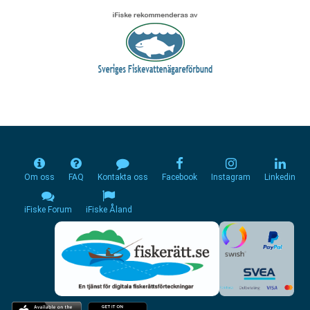
Om oss
FAQ
Kontakta oss
Facebook
Instagram
Linkedin
iFiske Forum
iFiske Åland