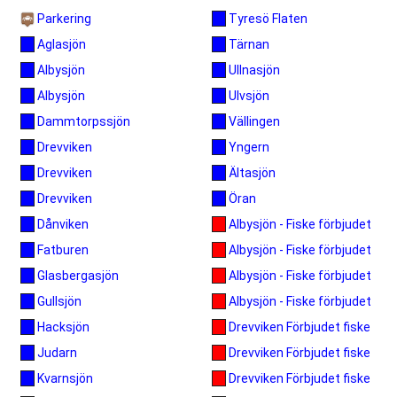
Parkering
Tyresö Flaten
Tärnan
Aglasjön
Ullnasjön
Albysjön
Ulvsjön
Albysjön
Vällingen
Dammtorpssjön
Yngern
Drevviken
Ältasjön
Drevviken
Öran
Drevviken
Albysjön - Fiske förbjudet
Dånviken
Albysjön - Fiske förbjudet
Fatburen
Albysjön - Fiske förbjudet
Glasbergasjön
Albysjön - Fiske förbjudet
Gullsjön
Drevviken Förbjudet fiske
Hacksjön
Drevviken Förbjudet fiske
Judarn
Drevviken Förbjudet fiske
Kvarnsjön