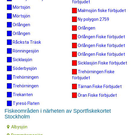
förbjudet
Mörtsjön
Malmsjön fiske förbjudet
Mörtsjön
Ny polygon 2759
Orlången
Orlången
Orlången
Orlången Fiske förbjudet
Råcksta Träsk
Orlången Fiske förbjudet
Rönningesjön
Orlången Fiske förbjudet
Sicklasjön
Sicklasjön Fiske förbjudet
Söderbysjön
Trehörningen Fiske
Trehörningen
förbjudet
Trehörningen
Tärnan Fiske Förbjudet
Trekanten
Öran Fiske förbjudet
Tyresö Flaten
Fiskeområden i närheten av Sportfiskekortet
Stockholm
Albysjön