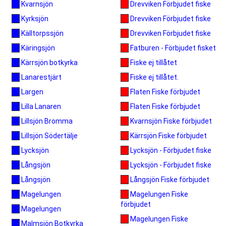
Drevviken Förbjudet fiske
Kvarnsjön
Drevviken Förbjudet fiske
Kyrksjön
Drevviken Förbjudet fiske
Källtorpssjön
Fatburen - Förbjudet fisket
Käringsjön
Fiske ej tillåtet
Kärrsjön botkyrka
Fiske ej tillåtet.
Lanarestjärt
Flaten Fiske förbjudet
Largen
Flaten Fiske förbjudet
Lilla Lanaren
Kvarnsjön Fiske förbjudet
Lillsjön Bromma
Kärrsjön Fiske förbjudet
Lillsjön Södertälje
Lycksjön - Förbjudet fiske
Lycksjön
Lycksjön - Förbjudet fiske
Långsjön
Långsjön Fiske förbjudet
Långsjön
Magelungen Fiske
Magelungen
förbjudet
Magelungen
Magelungen Fiske
Malmsjön Botkyrka