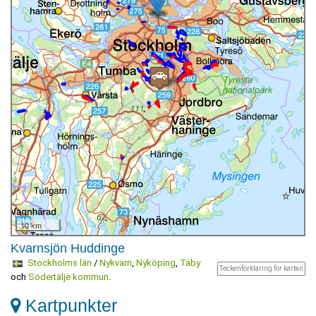
10 km
Kvarnsjön Huddinge
Stockholms län
/
Nykvarn
,
Nyköping
,
Täby
Teckenförklaring för kartan
och
Södertälje kommun
.
Kartpunkter