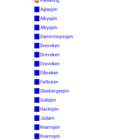
Parkering
Aglasjön
Albysjön
Albysjön
Dammtorpssjön
Drevviken
Drevviken
Drevviken
Dånviken
Fatburen
Glasbergasjön
Gullsjön
Hacksjön
Judarn
Kvarnsjön
Kvarnsjön