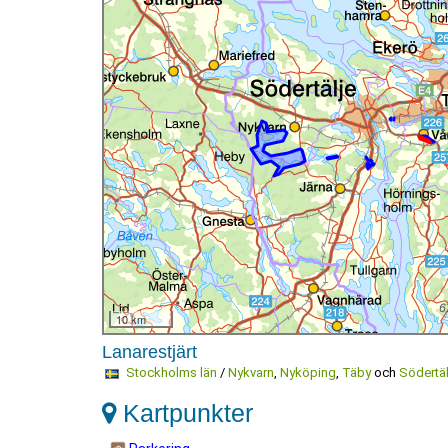
10 km
Lanarestjärt
Stockholms län
/
Nykvarn
,
Nyköping
,
Täby
och
Södertä
Kartpunkter