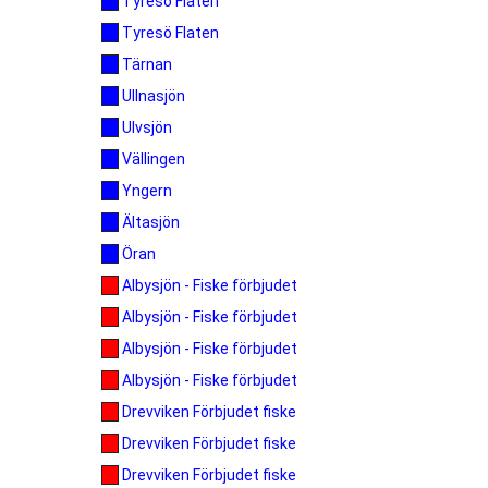
Tyresö Flaten
Tyresö Flaten
Tärnan
Ullnasjön
Ulvsjön
Vällingen
Yngern
Ältasjön
Öran
Albysjön - Fiske förbjudet
Albysjön - Fiske förbjudet
Albysjön - Fiske förbjudet
Albysjön - Fiske förbjudet
Drevviken Förbjudet fiske
Drevviken Förbjudet fiske
Drevviken Förbjudet fiske