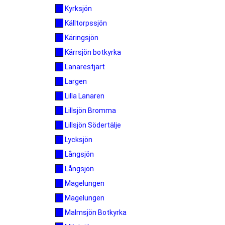
Kyrksjön
Källtorpssjön
Käringsjön
Kärrsjön botkyrka
Lanarestjärt
Largen
Lilla Lanaren
Lillsjön Bromma
Lillsjön Södertälje
Lycksjön
Långsjön
Långsjön
Magelungen
Magelungen
Malmsjön Botkyrka