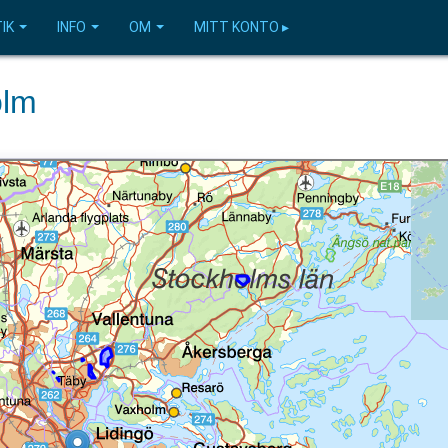
IK
INFO
OM
MITT KONTO ▸
olm