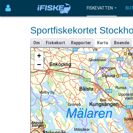
FISKEVATTEN
BUT
Sportfiskekortet Stockh
Om
Fiskekort
Rapporter
Karta
Boende
+
−