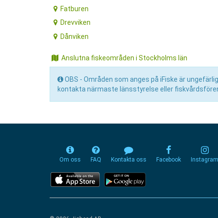
Fatburen
Drevviken
Dånviken
Anslutna fiskeområden i Stockholms län
OBS - Områden som anges på iFiske är ungefärliga 
kontakta närmaste länsstyrelse eller fiskvårdsfören
Om oss
FAQ
Kontakta oss
Facebook
Instagra