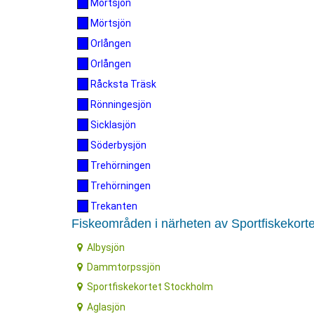
Mörtsjön
Mörtsjön
Orlången
Orlången
Råcksta Träsk
Rönningesjön
Sicklasjön
Söderbysjön
Trehörningen
Trehörningen
Trekanten
Fiskeområden i närheten av Sportfiskekort
Albysjön
Dammtorpssjön
Sportfiskekortet Stockholm
Aglasjön