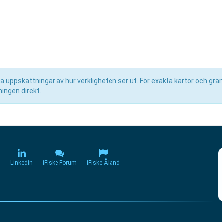
uppskattningar av hur verkligheten ser ut. För exakta kartor och grän
ingen direkt.
m
Linkedin
iFiske Forum
iFiske Åland