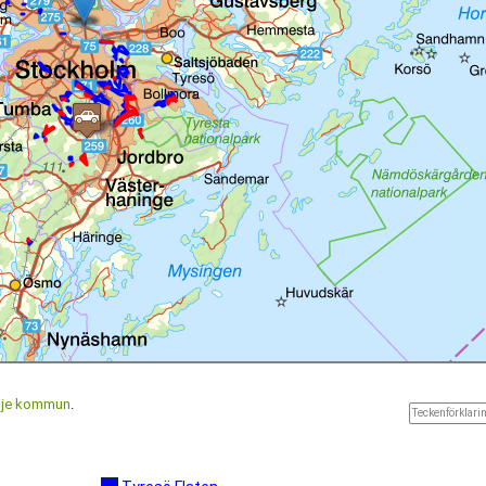
lje kommun
.
Teckenförklarin