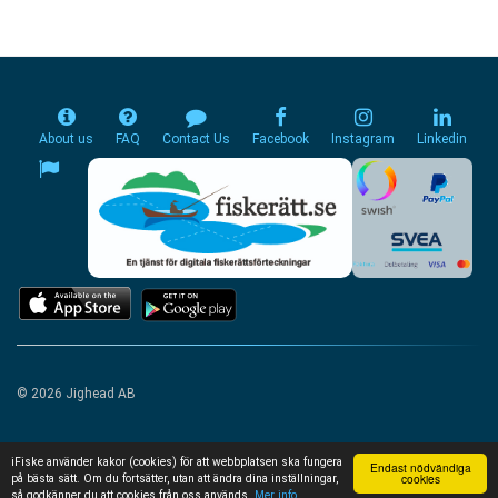
About us
FAQ
Contact Us
Facebook
Instagram
Linkedin
© 2026 Jighead AB
iFiske använder kakor (cookies) för att webbplatsen ska fungera
Endast nödvändiga
cookies
på bästa sätt. Om du fortsätter, utan att ändra dina inställningar,
så godkänner du att cookies från oss används.
Mer info...