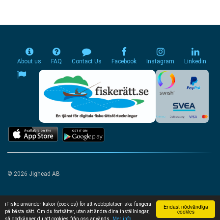
About us
FAQ
Contact Us
Facebook
Instagram
Linkedin
© 2026 Jighead AB
iFiske använder kakor (cookies) för att webbplatsen ska fungera
Endast nödvändiga
cookies
på bästa sätt. Om du fortsätter, utan att ändra dina inställningar,
så godkänner du att cookies från oss används.
Mer info...