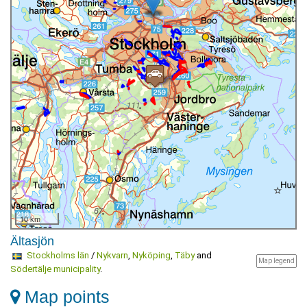
10 km
Ältasjön
Stockholms län
/
Nykvarn
,
Nyköping
,
Täby
and
Map legend
Södertälje municipality
.
Map points