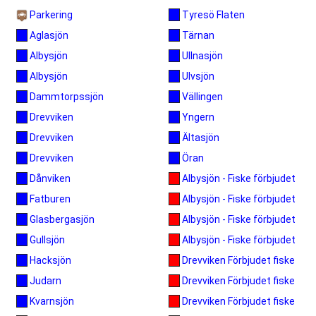
Parkering
Tyresö Flaten
Tärnan
Aglasjön
Ullnasjön
Albysjön
Ulvsjön
Albysjön
Vällingen
Dammtorpssjön
Yngern
Drevviken
Ältasjön
Drevviken
Öran
Drevviken
Albysjön - Fiske förbjudet
Dånviken
Albysjön - Fiske förbjudet
Fatburen
Albysjön - Fiske förbjudet
Glasbergasjön
Albysjön - Fiske förbjudet
Gullsjön
Drevviken Förbjudet fiske
Hacksjön
Drevviken Förbjudet fiske
Judarn
Drevviken Förbjudet fiske
Kvarnsjön