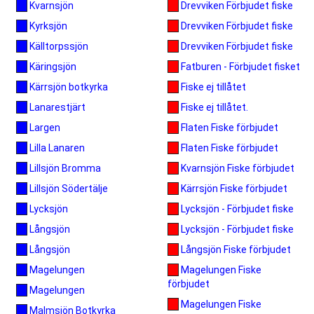
Drevviken Förbjudet fiske
Kvarnsjön
Drevviken Förbjudet fiske
Kyrksjön
Drevviken Förbjudet fiske
Källtorpssjön
Fatburen - Förbjudet fisket
Käringsjön
Fiske ej tillåtet
Kärrsjön botkyrka
Fiske ej tillåtet.
Lanarestjärt
Flaten Fiske förbjudet
Largen
Flaten Fiske förbjudet
Lilla Lanaren
Kvarnsjön Fiske förbjudet
Lillsjön Bromma
Kärrsjön Fiske förbjudet
Lillsjön Södertälje
Lycksjön - Förbjudet fiske
Lycksjön
Lycksjön - Förbjudet fiske
Långsjön
Långsjön Fiske förbjudet
Långsjön
Magelungen Fiske
Magelungen
förbjudet
Magelungen
Magelungen Fiske
Malmsjön Botkyrka