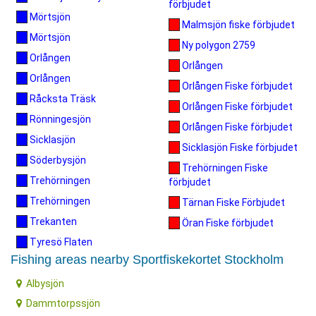
förbjudet
Mörtsjön
Malmsjön fiske förbjudet
Mörtsjön
Ny polygon 2759
Orlången
Orlången
Orlången
Orlången Fiske förbjudet
Råcksta Träsk
Orlången Fiske förbjudet
Rönningesjön
Orlången Fiske förbjudet
Sicklasjön
Sicklasjön Fiske förbjudet
Söderbysjön
Trehörningen Fiske
Trehörningen
förbjudet
Trehörningen
Tärnan Fiske Förbjudet
Trekanten
Öran Fiske förbjudet
Tyresö Flaten
Fishing areas nearby Sportfiskekortet Stockholm
Albysjön
Dammtorpssjön