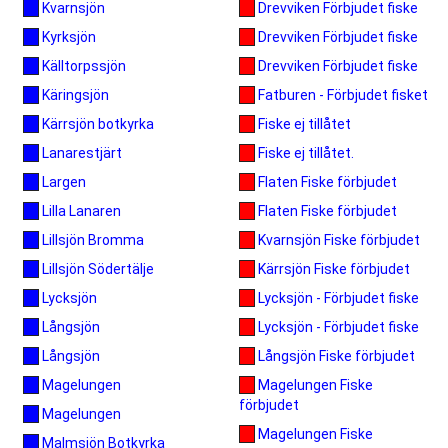
Drevviken Förbjudet fiske
Kvarnsjön
Drevviken Förbjudet fiske
Kyrksjön
Drevviken Förbjudet fiske
Källtorpssjön
Fatburen - Förbjudet fisket
Käringsjön
Fiske ej tillåtet
Kärrsjön botkyrka
Fiske ej tillåtet.
Lanarestjärt
Flaten Fiske förbjudet
Largen
Flaten Fiske förbjudet
Lilla Lanaren
Kvarnsjön Fiske förbjudet
Lillsjön Bromma
Kärrsjön Fiske förbjudet
Lillsjön Södertälje
Lycksjön - Förbjudet fiske
Lycksjön
Lycksjön - Förbjudet fiske
Långsjön
Långsjön Fiske förbjudet
Långsjön
Magelungen Fiske
Magelungen
förbjudet
Magelungen
Magelungen Fiske
Malmsjön Botkyrka