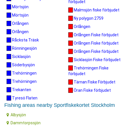
förbjudet
Mörtsjön
Malmsjön fiske förbjudet
Mörtsjön
Ny polygon 2759
Orlången
Orlången
Orlången
Orlången Fiske förbjudet
Råcksta Träsk
Orlången Fiske förbjudet
Rönningesjön
Orlången Fiske förbjudet
Sicklasjön
Sicklasjön Fiske förbjudet
Söderbysjön
Trehörningen Fiske
Trehörningen
förbjudet
Trehörningen
Tärnan Fiske Förbjudet
Trekanten
Öran Fiske förbjudet
Tyresö Flaten
Fishing areas nearby Sportfiskekortet Stockholm
Albysjön
Dammtorpssjön