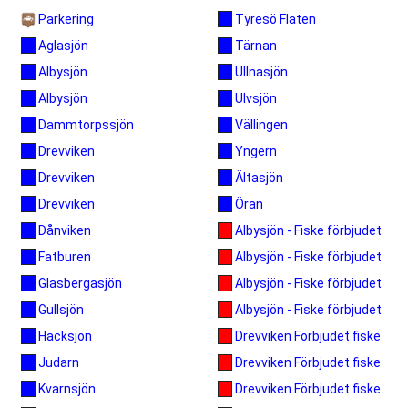
Parkering
Tyresö Flaten
Tärnan
Aglasjön
Ullnasjön
Albysjön
Ulvsjön
Albysjön
Vällingen
Dammtorpssjön
Yngern
Drevviken
Ältasjön
Drevviken
Öran
Drevviken
Albysjön - Fiske förbjudet
Dånviken
Albysjön - Fiske förbjudet
Fatburen
Albysjön - Fiske förbjudet
Glasbergasjön
Albysjön - Fiske förbjudet
Gullsjön
Drevviken Förbjudet fiske
Hacksjön
Drevviken Förbjudet fiske
Judarn
Drevviken Förbjudet fiske
Kvarnsjön