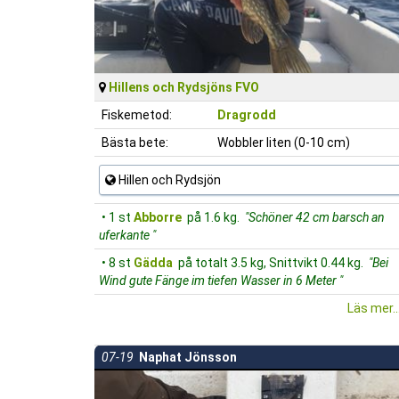
Hillens och Rydsjöns FVO
Fiskemetod:
Dragrodd
Bästa bete:
Wobbler liten (0-10 cm)
Hillen och Rydsjön
• 1 st
Abborre
på 1.6 kg.
"Schöner 42 cm barsch an
uferkante "
• 8 st
Gädda
på totalt 3.5 kg, Snittvikt 0.44 kg.
"Bei
Wind gute Fänge im tiefen Wasser in 6 Meter "
Läs mer..
07-19
Naphat Jönsson