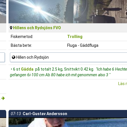
Hillens och Rydsjöns FVO
Fiskemetod:
Trolling
Bästa bete:
Fluga - Gäddfluga
Hillen och Rydsjön
• 6 st
Gädda
på totalt 2.5 kg, Snittvikt 0.42 kg.
"Ich habe 6 Hechte
gefangen 6i-100 cm Ab 80 habe ich mit genommen also 3 "
Läs 
.
07-13
Carl-Gustav Andersson