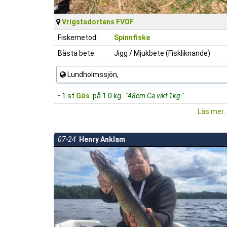
Vrigstadortens FVOF
Fiskemetod:
Spinnfiske
Bästa bete:
Jigg / Mjukbete (Fiskliknande)
Lundholmssjön,
• 1 st
Gös
på 1.0 kg.
"48cm Ca vikt 1kg."
Läs mer..
07-24
Henry Anklam