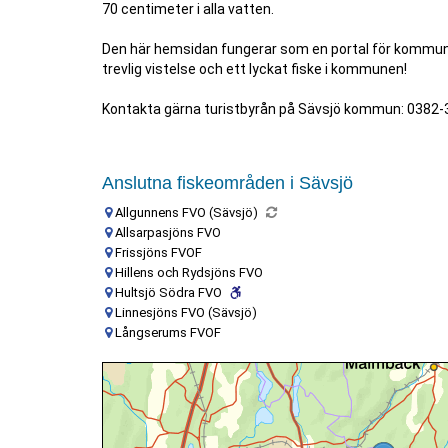
70 centimeter i alla vatten.
Den här hemsidan fungerar som en portal för kommunen
trevlig vistelse och ett lyckat fiske i kommunen!
Kontakta gärna turistbyrån på Sävsjö kommun: 0382-
Anslutna fiskeområden i Sävsjö
Allgunnens FVO (Sävsjö)
Allsarpasjöns FVO
Frissjöns FVOF
Hillens och Rydsjöns FVO
Hultsjö Södra FVO
Linnesjöns FVO (Sävsjö)
Långserums FVOF