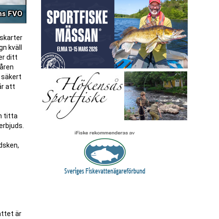
ns FVO
skarter
gn kväll
r ditt
 åren
 säkert
r att
 titta
erbjuds.
dsken,
ttet är