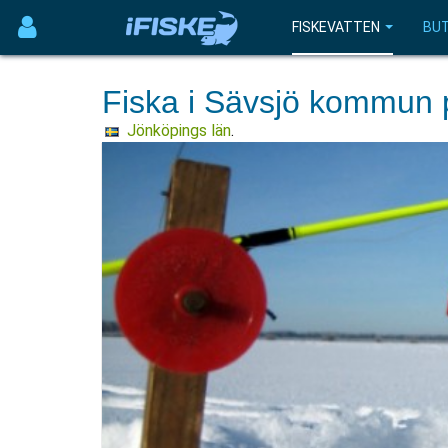
FISKEVATTEN
BUT
Fiska i Sävsjö kommun 
Jönköpings län
.