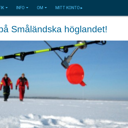
IK
INFO
OM
MITT KONTO ▸
på Småländska höglandet!