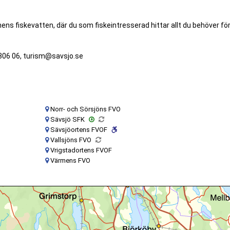
s fiskevatten, där du som fiskeintresserad hittar allt du behöver fö
306 06, turism@savsjo.se
Norr- och Sörsjöns FVO
Sävsjö SFK
Sävsjöortens FVOF
Vallsjöns FVO
Vrigstadortens FVOF
Värmens FVO