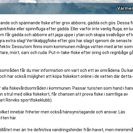
Värme
ande och spännande fiske efter grov abborre, gädda och gös. Dessa fi
erkfiske eller spinnfluga efter gädda. Eller varför inte vanlig fluga, en lu
om får gädda och abborre att jaga uppe i ytan och skapa svallvågor efte
ra extra slag! Vertikaljiggfiske efter gös har slagit igenom de senaste
effektiv. Dessutom finns inom kommunen många vatten med arter som
are, mört, sarv och ruda. Put-n-take-fiske efter öring och regnbåge gå
dsområden får du mer information om vart och ett av områdena. Du kan
 och har också möjlighet att köpa fiskekort online i de vatten där detta 
alla fiskevårdsområden i kommunen. Passar turisten som hand i han
an strul med olika fiskekort, får chansen att prova fiske i samtliga av
t Rörviks sportfiskeklubb).
, vilket innebär friheter men också hänsynstagande och ansvar. Läs
ten här.
illåtet mer än tre definitiva vandringshinder från havet, men minimimå