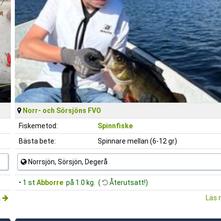
Norr- och Sörsjöns FVO
Fiskemetod:
Spinnfiske
Bästa bete:
Spinnare mellan (6-12 gr)
Norrsjön, Sörsjön, Degerå
• 1 st
Abborre
på 1.0 kg. (
Återutsatt!)
.
Läs 