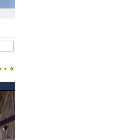
mer...