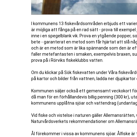
I kommunens 13 fiskevårdsområden erbjuds ett varier
är möjliga att fånga på en rad sätt - prova till exempel j
inne i en spegelblank vik. Prova en ytgående popper, s
bete - garanterat en metod som får hjärtat att slå någ
och är en metod som är lika spännande som den är 
faller metefantasten i smaken, exempelvis braxen, sut
prova på i Rörviks fiskeklubbs vatten.
Om du klickar på Sök fiskevatten under Våra fiskevår
på kartor och bilder från vattnen, ladda ner djupkartor
Kommunen säljer också ett gemensamt veckokort för 
då man för en förhållandevis billig penning (300 kr), ut
kommunens upplåtna sjöar och vattendrag (undantage
Vid fiske och vistelse i naturen gäller Allemansrätten
Naturvårdsverkets rekommendationer om Allemansrät
Ål förekommer i vissa av kommunens sjöar. Ålfiske är t