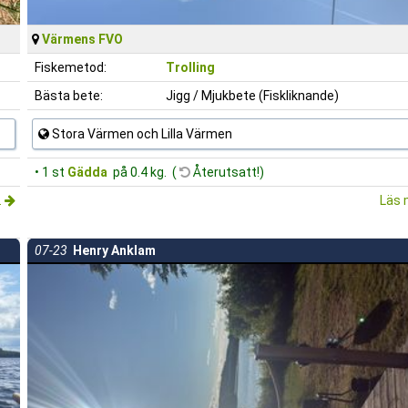
Värmens FVO
Fiskemetod:
Trolling
Bästa bete:
Jigg / Mjukbete (Fiskliknande)
Stora Värmen och Lilla Värmen
• 1 st
Gädda
på 0.4 kg. (
Återutsatt!)
.
Läs 
07-23
Henry Anklam