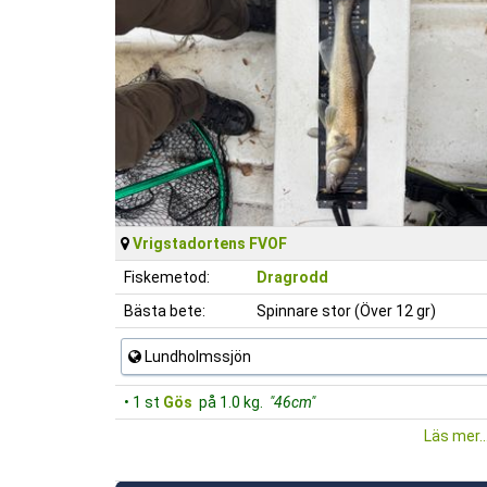
Vrigstadortens FVOF
Fiskemetod:
Dragrodd
Bästa bete:
Spinnare stor (Över 12 gr)
Lundholmssjön
• 1 st
Gös
på 1.0 kg.
"46cm"
Läs mer..