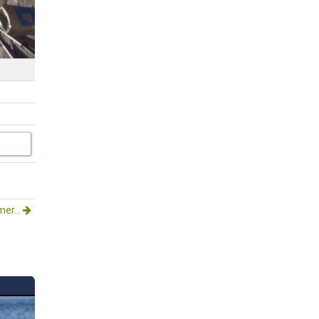
mer...