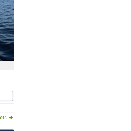
mer...