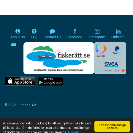
About us
FAQ
Contact Us
Facebook
Instagram
Linkedin
© 2026 Jighead AB
iFiske använder kakor (cookies) för att webbplatsen ska fungera
Endast nödvändiga
cookies
på bästa sätt. Om du fortsätter, utan att ändra dina inställningar,
så godkänner du att cookies från oss används.
Mer info...