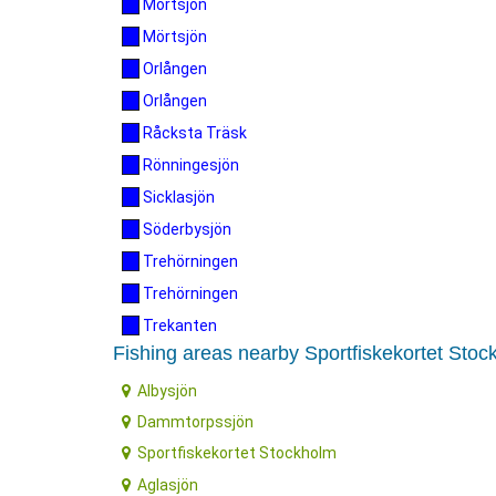
Mörtsjön
Mörtsjön
Orlången
Orlången
Råcksta Träsk
Rönningesjön
Sicklasjön
Söderbysjön
Trehörningen
Trehörningen
Trekanten
Fishing areas nearby Sportfiskekortet Stoc
Albysjön
Dammtorpssjön
Sportfiskekortet Stockholm
Aglasjön