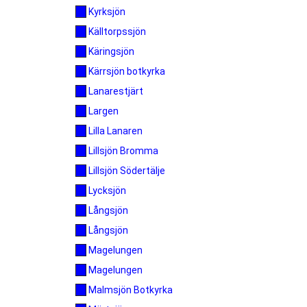
Kyrksjön
Källtorpssjön
Käringsjön
Kärrsjön botkyrka
Lanarestjärt
Largen
Lilla Lanaren
Lillsjön Bromma
Lillsjön Södertälje
Lycksjön
Långsjön
Långsjön
Magelungen
Magelungen
Malmsjön Botkyrka