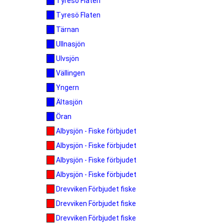
Tyresö Flaten
Tyresö Flaten
Tärnan
Ullnasjön
Ulvsjön
Vällingen
Yngern
Ältasjön
Öran
Albysjön - Fiske förbjudet
Albysjön - Fiske förbjudet
Albysjön - Fiske förbjudet
Albysjön - Fiske förbjudet
Drevviken Förbjudet fiske
Drevviken Förbjudet fiske
Drevviken Förbjudet fiske