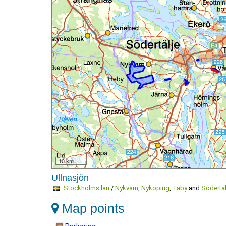
10 km
Ullnasjön
Stockholms län
/
Nykvarn
,
Nyköping
,
Täby
and
Södertäl
Map points