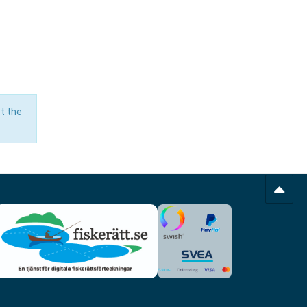
t the