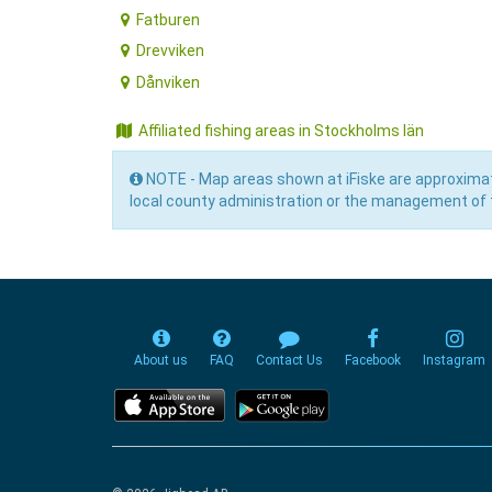
Fatburen
Drevviken
Dånviken
Affiliated fishing areas in Stockholms län
NOTE - Map areas shown at iFiske are approximat
local county administration or the management of t
About us
FAQ
Contact Us
Facebook
Instagram