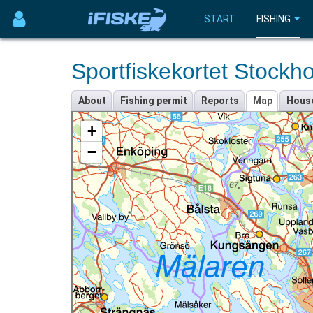
START
FISHING
Sportfiskekortet Stockh
About
Fishing permit
Reports
Map
Hous
+
−