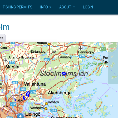
FISHING PERMITS
INFO
ABOUT
LOGIN
olm
es