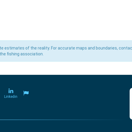
e estimates of the reality. For accurate maps and boundaries, contac
he fishing association.
Linkedin