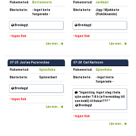
Fiskemetod:
Bottenmete
Fiskemetod:
Jerkbait
Bästa bete:
- Inget bete
Bästa bete:
Jigg / Mjukbete
fungerade -
(Fiskliknande)
Bredagyl
Bredagyl
• Ingen fisk
• Ingen fisk
Läs mer...
Läs mer...
07-25
Justas Pazereckas
07-28
Carl Karlsson
Fiskemetod:
Spinnfiske
Fiskemetod:
Spinnfiske
Bästa bete:
Spinnerbait
Bästa bete:
- Inget bete
fungerade -
Bredagyl
"Ingenting. Inget slag i hela
sjön under 7-8 h (eftermiddag till
• Ingen fisk
sen kväll) Utfiskat??? "
Bredagyl
Läs mer...
• Ingen fisk
Läs mer...