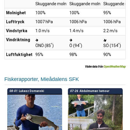
Skuggande moln
Skuggande moln
Skuggande mo
Molnighet
100%
100%
95%
Lufttryck
1007 hPa
1006 hPa
1006 hPa
Vindstyrka
1.0 m/s
1.4 m/s
2.2 m/s
Vindriktning
°
°
°
ÖNÖ (85
)
Ö (94
)
SÖ (154
)
Luftfuktighet
95%
98%
90%
Väderdata från
OpenWeatherMap
Fiskerapporter, Mieådalens SFK
08-01
Lukasz Domanski
07-26
Abdulmuman tamour