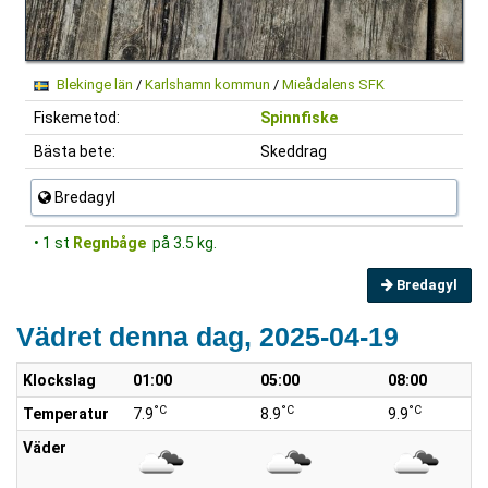
Blekinge län
/
Karlshamn kommun
/
Mieådalens SFK
Fiskemetod:
Spinnfiske
Bästa bete:
Skeddrag
Bredagyl
• 1 st
Regnbåge
på 3.5 kg.
Bredagyl
Vädret denna dag, 2025-04-19
Klockslag
01:00
05:00
08:00
°C
°C
°C
Temperatur
7.9
8.9
9.9
Väder