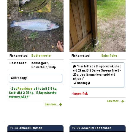
Fiskemetod:
Bottenmete
Fiskemetod:
Spinnfiske
Bästa bete:
Konstgjort /
"Har hittat ett spö vid skjulet
Powerbait / Gulp
vid 29an. Ett Daiwa Sweep fire 5-
20g. Jag lämnar kvar spöt vid
Bredagyl
skjuet"
Bredagyl
• 2 st
Regnbåge
på totalt 5.5 kg,
Snittvikt 2.75 kg.
"5,5kg och andra
• Ingen fisk
fisken va på 4,8"
Läs mer...
Läs mer...
07-30
Ahmed Othman
07-29
Joachim Taeschner