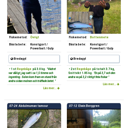
Fiskemetod:
Övrigt
Fiskemetod:
Bottenmete
Bästa bete:
Konstgjort /
Bästa bete:
Konstgjort /
Powerbait / Gulp
Powerbait / Gulp
Bredagyl
Bredagyl
• 1 st
Regnbåge
på 3.0 kg.
"Vädret
• 2 st
Regnbåge
på totalt 3.7 kg,
var dåligt, jag satt i ca 1,5 timme och
Snittvikt 1.85 kg.
"En på 3,7 och den
ingenting. Solen kom fram en stund från
andra va på 3,2 riktigt feta fiskar "
andra sidan molnen och träffade betet. "
Läs mer...
Läs mer...
07-24
Abdulmuman tamour
07-12
Elwin Berggren