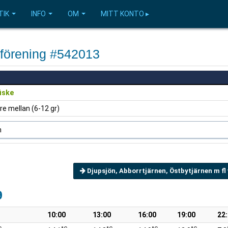
TIK
INFO
OM
MITT KONTO ▸
eförening #542013
iske
re mellan (6-12 gr)
n
Djupsjön, Abborrtjärnen, Östbytjärnen m fl
9
10:00
13:00
16:00
19:00
22