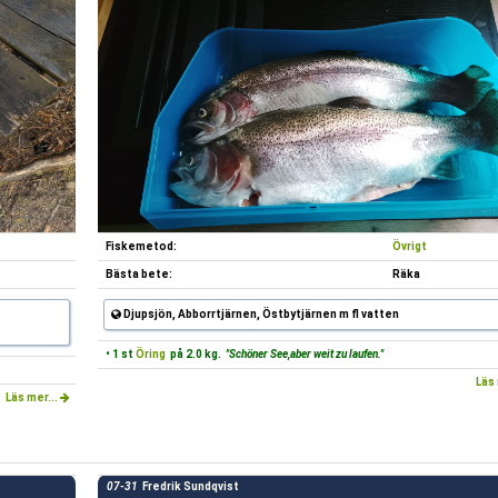
Fiskemetod:
Övrigt
Bästa bete:
Räka
Djupsjön, Abborrtjärnen, Östbytjärnen m fl vatten
• 1 st
Öring
på 2.0 kg.
"Schöner See,aber weit zu laufen."
Läs 
Läs mer...
07-31
Fredrik Sundqvist