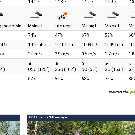
C
°C
°C
°C
°C
14.1
14.8
14.9
12.0
7.8
gande moln
Molnigt
Lite regn
Molnigt
Molnigt
Mol
74%
47%
67%
53%
60
 hPa
1010 hPa
1010 hPa
1009 hPa
1009 hPa
10
/s
3.0 m/s
2.9 m/s
0.5 m/s
1.7 m/s
1.8
°
°
°
°
°
2
)
ÖSÖ (125
)
SSÖ (162
)
NÖ (55
)
SÖ (153
)
S (
57%
56%
63%
76%
85
Väderdata från
Open
07-19
Henrik Silfvernagel