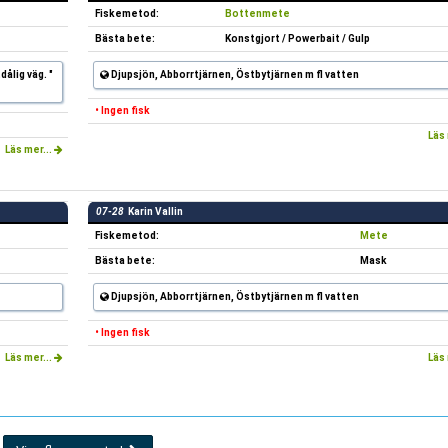
Fiskemetod:
Bottenmete
Bästa bete:
Konstgjort / Powerbait / Gulp
ålig väg. "
Djupsjön, Abborrtjärnen, Östbytjärnen m fl vatten
• Ingen fisk
Läs 
Läs mer...
07-28
Karin Vallin
Fiskemetod:
Mete
Bästa bete:
Mask
Djupsjön, Abborrtjärnen, Östbytjärnen m fl vatten
• Ingen fisk
Läs mer...
Läs 