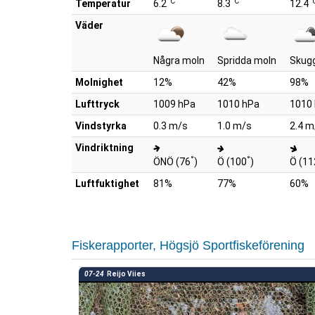
°C
°C
°
Temperatur
6.2
8.3
12.4
Väder
Några moln
Spridda moln
Skug
Molnighet
12%
42%
98%
Lufttryck
1009 hPa
1010 hPa
1010
Vindstyrka
0.3 m/s
1.0 m/s
2.4 m
Vindriktning
°
°
ÖNÖ (76
)
Ö (100
)
Ö (11
Luftfuktighet
81%
77%
60%
Fiskerapporter, Högsjö Sportfiskeförening
07-24
Reijo Viies