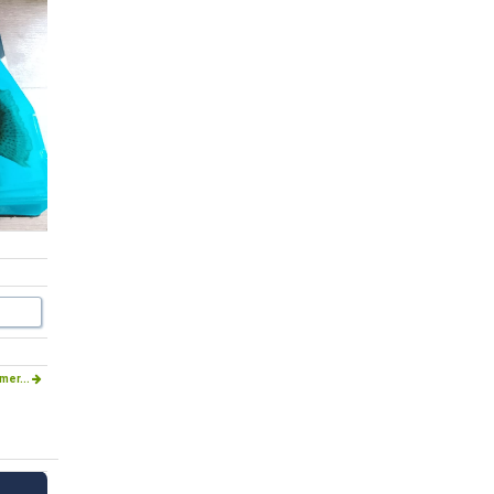
mer...