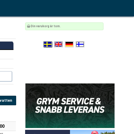
Din varukorg är tom.
 vatten
:00