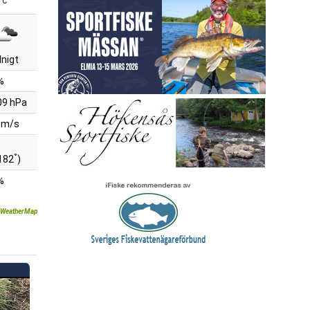
°C
nigt
%
09 hPa
 m/s
°
182
)
%
WeatherMap