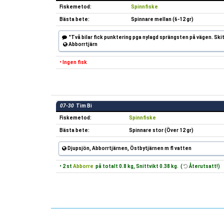
Fiskemetod:
Spinnfiske
Bästa bete:
Spinnare mellan (6-12 gr)
"Två bilar fick punktering pga nylagd sprängsten på vägen. Skitd
Abborrtjärn
• Ingen fisk
07-30
Tim Bi
Fiskemetod:
Spinnfiske
Bästa bete:
Spinnare stor (Över 12 gr)
Djupsjön, Abborrtjärnen, Östbytjärnen m fl vatten
• 2 st
Abborre
på totalt 0.8 kg, Snittvikt 0.38 kg. (
Återutsatt!)