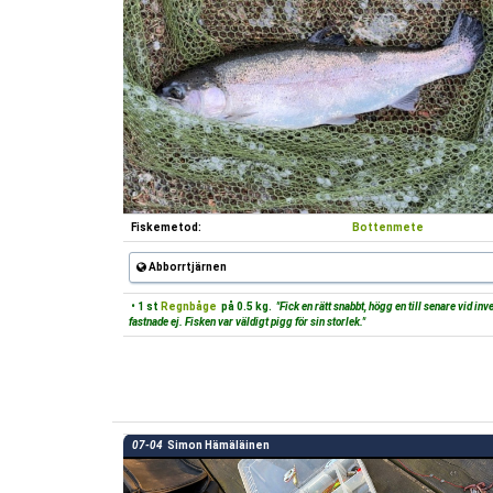
Fiskemetod:
Bottenmete
Abborrtjärnen
• 1 st
Regnbåge
på 0.5 kg.
"Fick en rätt snabbt, högg en till senare vid in
fastnade ej. Fisken var väldigt pigg för sin storlek."
07-04
Simon Hämäläinen