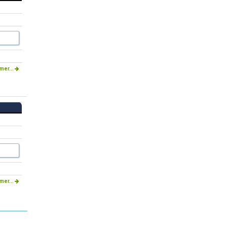
mer...
mer...