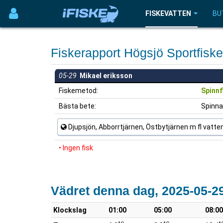
FISKEVATTEN
BU
Fiskerapport Högsjö Sportfisk
05-29
Mikael eriksson
Fiskemetod:
Spinnf
Bästa bete:
Spinna
Djupsjön, Abborrtjärnen, Östbytjärnen m fl vatte
• Ingen fisk
Vädret denna dag, 2025-05-2
Klockslag
01:00
05:00
08:00