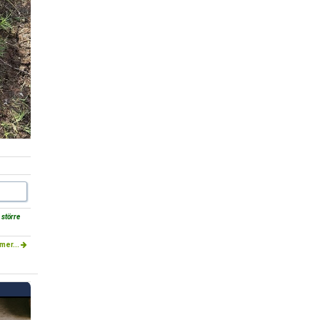
 större
mer...