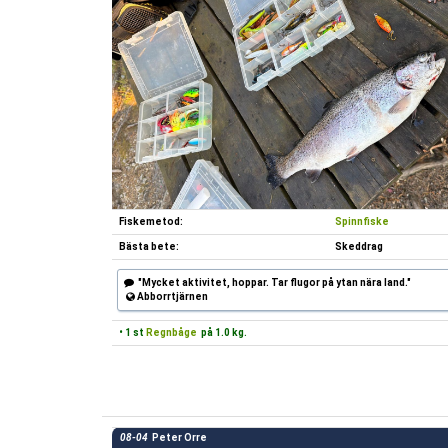
Fiskemetod:
Spinnfiske
Bästa bete:
Skeddrag
"Mycket aktivitet, hoppar. Tar flugor på ytan nära land."
Abborrtjärnen
• 1 st
Regnbåge
på 1.0 kg.
08-04
Peter Orre