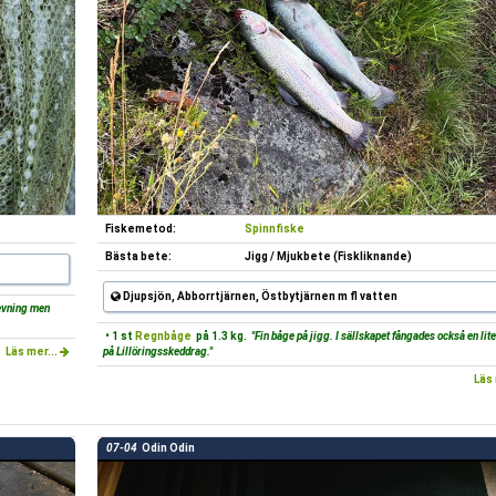
Fiskemetod:
Spinnfiske
Bästa bete:
Jigg / Mjukbete (Fiskliknande)
Djupsjön, Abborrtjärnen, Östbytjärnen m fl vatten
vevning men
• 1 st
Regnbåge
på 1.3 kg.
"Fin båge på jigg. I sällskapet fångades också en lite
Läs mer...
på Lillöringsskeddrag."
Läs 
07-04
Odin Odin