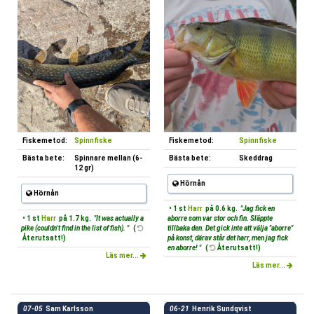
Fiskemetod:
Spinnfiske
Fiskemetod:
Spinnfiske
Bästa bete:
Spinnare mellan (6-
Bästa bete:
Skeddrag
12 gr)
Hörnån
Hörnån
• 1 st
Harr
på 0.6 kg.
"Jag fick en
• 1 st
Harr
på 1.7 kg.
"It was actually a
aborre som var stor och fin. Släppte
pike (couldn't find in the list of fish). "
(
tillbaka den. Det gick inte att välja "aborre"
Återutsatt!)
på konst, därav står det harr, men jag fick
en aborre! "
(
Återutsatt!)
Läs mer...
Läs mer...
07-05
Sam Karlsson
06-21
Henrik Sundqvist