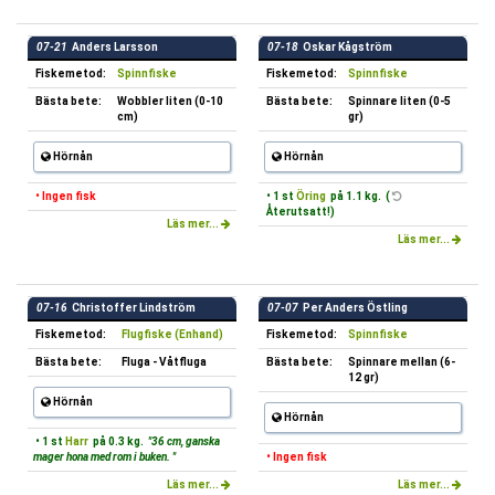
07-21
Anders Larsson
07-18
Oskar Kågström
Fiskemetod:
Spinnfiske
Fiskemetod:
Spinnfiske
Bästa bete:
Wobbler liten (0-10
Bästa bete:
Spinnare liten (0-5
cm)
gr)
Hörnån
Hörnån
• Ingen fisk
• 1 st
Öring
på 1.1 kg. (
Återutsatt!)
Läs mer...
Läs mer...
07-16
Christoffer Lindström
07-07
Per Anders Östling
Fiskemetod:
Flugfiske (Enhand)
Fiskemetod:
Spinnfiske
Bästa bete:
Fluga - Våtfluga
Bästa bete:
Spinnare mellan (6-
12 gr)
Hörnån
Hörnån
• 1 st
Harr
på 0.3 kg.
"36 cm, ganska
mager hona med rom i buken. "
• Ingen fisk
Läs mer...
Läs mer...