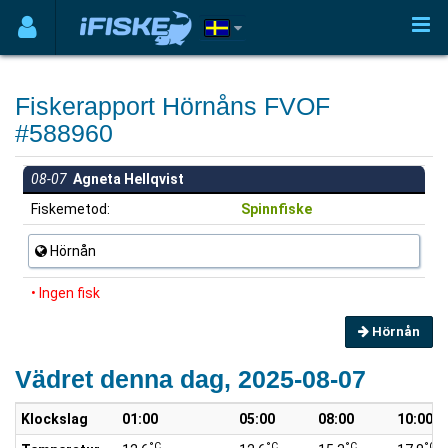
Fiskerapport Hörnåns FVOF
#588960
08-07
Agneta Hellqvist
Fiskemetod:
Spinnfiske
Hörnån
• Ingen fisk
Hörnån
Vädret denna dag, 2025-08-07
Klockslag
01:00
05:00
08:00
10:00
°C
°C
°C
°C