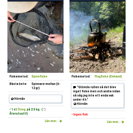
Fiskemetod:
Spinnfiske
Fiskemetod:
Flugfiske (Enhand)
Bästa bete:
Spinnare mellan (6-
"Glömde rullen så det blev
12 gr)
inget fiske men och andra sidan
så såg jag inte ett enda vak
Hörnån
under 4 h."
Hörnån
• 1 st
Öring
på 2.5 kg. (
Återutsatt!)
• Ingen fisk
Läs mer...
Läs mer...