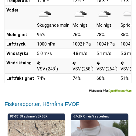
Temperatur
12.6
12.6
15.3
17.8
Väder
Skuggande moln
Molnigt
Molnigt
Spridda
Molnighet
96%
76%
78%
35%
Lufttryck
1000 hPa
1002 hPa
1004 hPa
1004 h
Vindstyrka
5.0 m/s
4.8 m/s
5.1 m/s
5.3 m/s
Vindriktning
°
°
°
VSV (248
)
VSV (258
)
VSV (264
)
VSV (2
Luftfuktighet
74%
74%
60%
51%
Väderdata från
OpenWeatherMap
Fiskerapporter, Hörnåns FVOF
08-03
Stephane VERGER
07-25
Olivia Vesterlund