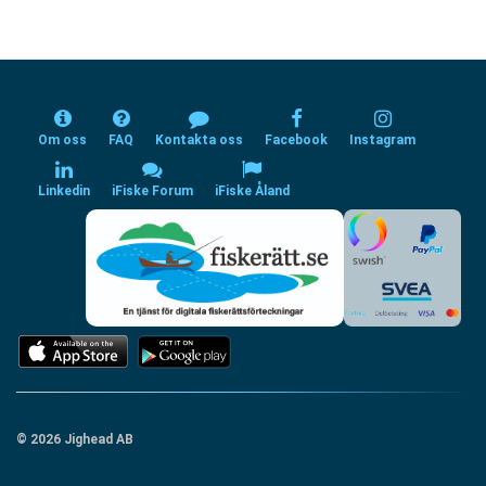
Om oss
FAQ
Kontakta oss
Facebook
Instagram
Linkedin
iFiske Forum
iFiske Åland
© 2026 Jighead AB