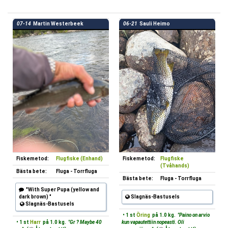
07-14
Martin Westerbeek
06-21
Sauli Heimo
Fiskemetod:
Flugfiske (Enhand)
Fiskemetod:
Flugfiske
(Tvåhands)
Bästa bete:
Fluga - Torrfluga
Bästa bete:
Fluga - Torrfluga
"With Super Pupa (yellow and
dark brown) "
Slagnäs-Bastusels
Slagnäs-Bastusels
• 1 st
Öring
på 1.0 kg.
"Paino on arvio
• 1 st
Harr
på 1.0 kg.
"Gr ? Maybe 40
kun vapautettiin nopeasti. Oli