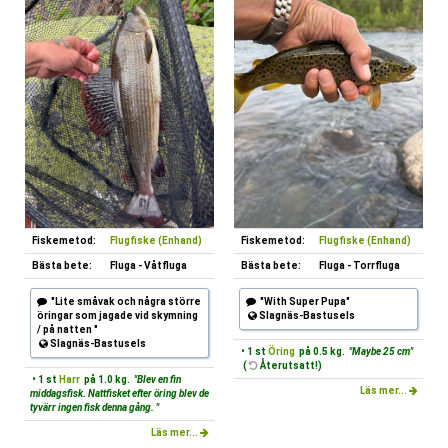
Fiskemetod:
Flugfiske (Enhand)
Fiskemetod:
Flugfiske (Enhand)
Bästa bete:
Fluga - Våtfluga
Bästa bete:
Fluga - Torrfluga
"Lite småvak och några större
"With Super Pupa"
öringar som jagade vid skymning
Slagnäs-Bastusels
/ på natten "
Slagnäs-Bastusels
• 1 st
Öring
på 0.5 kg.
"Maybe 25 cm"
(
Återutsatt!)
• 1 st
Harr
på 1.0 kg.
"Blev en fin
Läs mer...
middagsfisk. Nattfisket efter öring blev de
tyvärr ingen fisk denna gång. "
Läs mer...