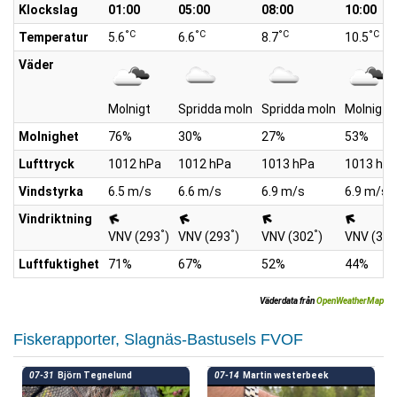
Klockslag
01:00
05:00
08:00
10:00
°C
°C
°C
°C
Temperatur
5.6
6.6
8.7
10.5
Väder
Molnigt
Spridda moln
Spridda moln
Molnigt
Molnighet
76%
30%
27%
53%
Lufttryck
1012 hPa
1012 hPa
1013 hPa
1013 hP
Vindstyrka
6.5 m/s
6.6 m/s
6.9 m/s
6.9 m/s
Vindriktning
°
°
°
VNV (293
)
VNV (293
)
VNV (302
)
VNV (301
Luftfuktighet
71%
67%
52%
44%
Väderdata från
OpenWeatherMap
Fiskerapporter, Slagnäs-Bastusels FVOF
07-31
Björn Tegnelund
07-14
Martin westerbeek