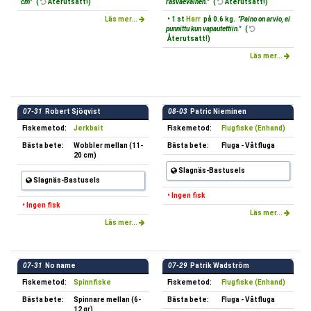
cm"
(
Återutsatt!)
rasvaeväinen."
(
Återutsatt!)
Läs mer...
• 1 st
Harr
på 0.6 kg.
"Paino on arvio, ei
punnittu kun vapautettiin."
(
Återutsatt!)
Läs mer...
07-31
Robert Sjöqvist
08-03
Patric Nieminen
Fiskemetod:
Jerkbait
Fiskemetod:
Flugfiske (Enhand)
Bästa bete:
Wobbler mellan (11-
Bästa bete:
Fluga - Våtfluga
20 cm)
Slagnäs-Bastusels
Slagnäs-Bastusels
• Ingen fisk
• Ingen fisk
Läs mer...
Läs mer...
07-31
No name
07-29
Patrik Wadström
Fiskemetod:
Spinnfiske
Fiskemetod:
Flugfiske (Enhand)
Bästa bete:
Spinnare mellan (6-
Bästa bete:
Fluga - Våtfluga
12 gr)