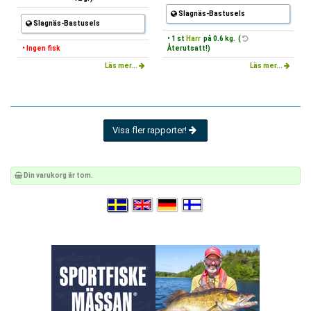
Slagnäs-Bastusels
Slagnäs-Bastusels
• 1 st
Harr
på 0.6 kg. (
• Ingen fisk
Återutsatt!)
Läs mer...
Läs mer...
Visa fler rapporter!
Din varukorg är tom.