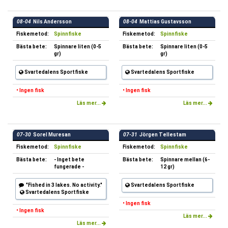
08-04
Nils Andersson
08-04
Mattias Gustavsson
Fiskemetod:
Spinnfiske
Fiskemetod:
Spinnfiske
Bästa bete:
Spinnare liten (0-5
Bästa bete:
Spinnare liten (0-5
gr)
gr)
Svartedalens Sportfiske
Svartedalens Sportfiske
• Ingen fisk
• Ingen fisk
Läs mer...
Läs mer...
07-30
Sorel Muresan
07-31
Jörgen Tellestam
Fiskemetod:
Spinnfiske
Fiskemetod:
Spinnfiske
Bästa bete:
- Inget bete
Bästa bete:
Spinnare mellan (6-
fungerade -
12 gr)
"Fished in 3 lakes. No activity."
Svartedalens Sportfiske
Svartedalens Sportfiske
• Ingen fisk
• Ingen fisk
Läs mer...
Läs mer...