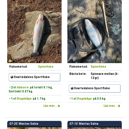
Fiskemetod:
Spinnfiske
Fiskemetod:
Spinnfiske
Bästa bete:
Spinnare mellan (6-
Svartedalens Sportfiske
12 gr)
• 2 st
Abborre
på totalt 0.1 kg,
Svartedalens Sportfiske
Snittvikt 0.07 kg.
• 1 st
Regnbåge
på 1.7 kg.
• 1 st
Regnbåge
på 3.5 kg.
Läs mer...
Läs mer...
07-20
Mantas Salna
07-10
Mantas Salna