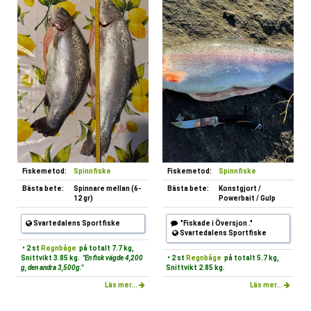
Fiskemetod:
Spinnfiske
Fiskemetod:
Spinnfiske
Bästa bete:
Spinnare mellan (6-
Bästa bete:
Konstgjort /
12 gr)
Powerbait / Gulp
Svartedalens Sportfiske
"Fiskade i Översjon ."
Svartedalens Sportfiske
• 2 st
Regnbåge
på totalt 7.7 kg,
Snittvikt 3.85 kg.
"En fisk vägde 4,200
• 2 st
Regnbåge
på totalt 5.7 kg,
g, den andra 3,500g."
Snittvikt 2.85 kg.
Läs mer...
Läs mer...