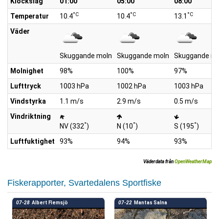
Klockslag
01:00
05:00
08:00
°C
°C
°C
Temperatur
10.4
10.4
13.1
Väder
Skuggande moln
Skuggande moln
Skuggande mo
Molnighet
98%
100%
97%
Lufttryck
1003 hPa
1002 hPa
1003 hPa
Vindstyrka
1.1 m/s
2.9 m/s
0.5 m/s
Vindriktning
°
°
°
NV (332
)
N (10
)
S (195
)
Luftfuktighet
93%
94%
93%
Väderdata från
OpenWeatherMap
Fiskerapporter, Svartedalens Sportfiske
07-28
Albert Flemsjö
07-22
Mantas Salna