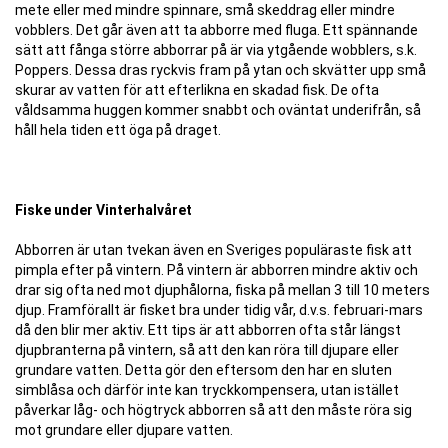
mete eller med mindre spinnare, små skeddrag eller mindre
vobblers. Det går även att ta abborre med fluga. Ett spännande
sätt att fånga större abborrar på är via ytgående wobblers, s.k.
Poppers. Dessa dras ryckvis fram på ytan och skvätter upp små
skurar av vatten för att efterlikna en skadad fisk. De ofta
våldsamma huggen kommer snabbt och oväntat underifrån, så
håll hela tiden ett öga på draget.
Fiske under Vinterhalvåret
Abborren är utan tvekan även en Sveriges populäraste fisk att
pimpla efter på vintern. På vintern är abborren mindre aktiv och
drar sig ofta ned mot djuphålorna, fiska på mellan 3 till 10 meters
djup. Framförallt är fisket bra under tidig vår, d.v.s. februari-mars
då den blir mer aktiv. Ett tips är att abborren ofta står längst
djupbranterna på vintern, så att den kan röra till djupare eller
grundare vatten. Detta gör den eftersom den har en sluten
simblåsa och därför inte kan tryckkompensera, utan istället
påverkar låg- och högtryck abborren så att den måste röra sig
mot grundare eller djupare vatten.