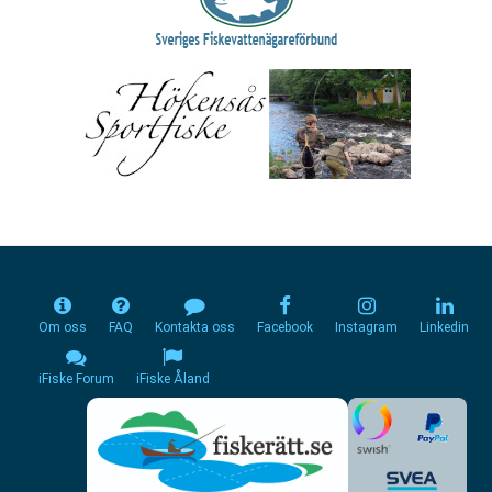
Om oss
FAQ
Kontakta oss
Facebook
Instagram
Linkedin
iFiske Forum
iFiske Åland