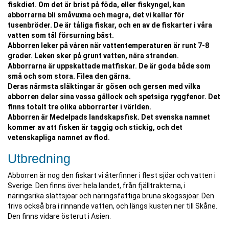
fiskdiet. Om det är brist på föda, eller fiskyngel, kan
abborrarna bli småvuxna och magra, det vi kallar för
tusenbröder. De är tåliga fiskar, och en av de fiskarter i våra
vatten som tål försurning bäst.
Abborren leker på våren när vattentemperaturen är runt 7-8
grader. Leken sker på grunt vatten, nära stranden.
Abborrarna är uppskattade matfiskar. De är goda både som
små och som stora. Filea den gärna.
Deras närmsta släktingar är gösen och gersen med vilka
abborren delar sina vassa gällock och spetsiga ryggfenor. Det
finns totalt tre olika abborrarter i världen.
Abborren är Medelpads landskapsfisk. Det svenska namnet
kommer av att fisken är taggig och stickig, och det
vetenskapliga namnet av flod.
Utbredning
Abborren är nog den fiskart vi återfinner i flest sjöar och vatten i
Sverige. Den finns över hela landet, från fjälltrakterna, i
näringsrika slättsjöar och näringsfattiga bruna skogssjöar. Den
trivs också bra i rinnande vatten, och längs kusten ner till Skåne.
Den finns vidare österut i Asien.