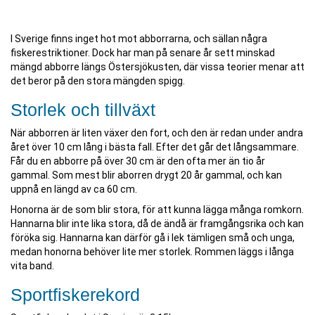
I Sverige finns inget hot mot abborrarna, och sällan några
fiskerestriktioner. Dock har man på senare år sett minskad
mängd abborre längs Östersjökusten, där vissa teorier menar att
det beror på den stora mängden spigg.
Storlek och tillväxt
När abborren är liten växer den fort, och den är redan under andra
året över 10 cm lång i bästa fall. Efter det går det långsammare.
Får du en abborre på över 30 cm är den ofta mer än tio år
gammal. Som mest blir aborren drygt 20 år gammal, och kan
uppnå en längd av ca 60 cm.
Honorna är de som blir stora, för att kunna lägga många romkorn.
Hannarna blir inte lika stora, då de ändå är framgångsrika och kan
föröka sig. Hannarna kan därför gå i lek tämligen små och unga,
medan honorna behöver lite mer storlek. Rommen läggs i långa
vita band.
Sportfiskerekord