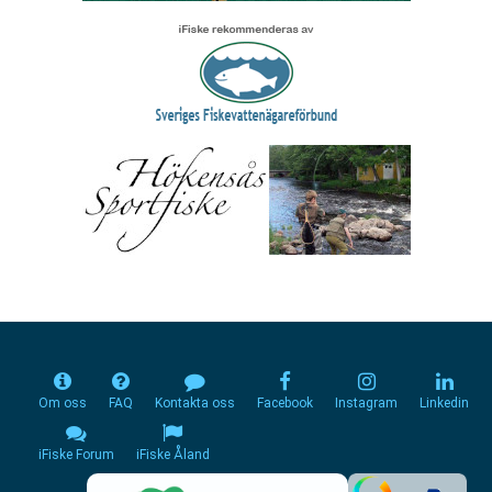
Om oss
FAQ
Kontakta oss
Facebook
Instagram
Linkedin
iFiske Forum
iFiske Åland