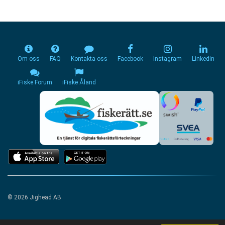
Om oss
FAQ
Kontakta oss
Facebook
Instagram
Linkedin
iFiske Forum
iFiske Åland
© 2026 Jighead AB