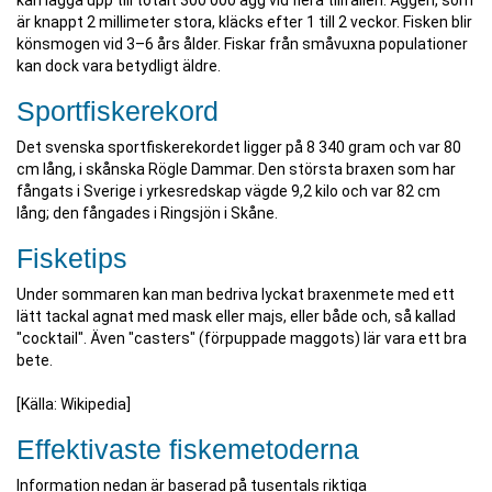
kan lägga upp till totalt 300 000 ägg vid flera tillfällen. Äggen, som
är knappt 2 millimeter stora, kläcks efter 1 till 2 veckor. Fisken blir
könsmogen vid 3–6 års ålder. Fiskar från småvuxna populationer
kan dock vara betydligt äldre.
Sportfiskerekord
Det svenska sportfiskerekordet ligger på 8 340 gram och var 80
cm lång, i skånska Rögle Dammar. Den största braxen som har
fångats i Sverige i yrkesredskap vägde 9,2 kilo och var 82 cm
lång; den fångades i Ringsjön i Skåne.
Fisketips
Under sommaren kan man bedriva lyckat braxenmete med ett
lätt tackal agnat med mask eller majs, eller både och, så kallad
"cocktail". Även "casters" (förpuppade maggots) lär vara ett bra
bete.
[Källa: Wikipedia]
Effektivaste fiskemetoderna
Information nedan är baserad på tusentals riktiga