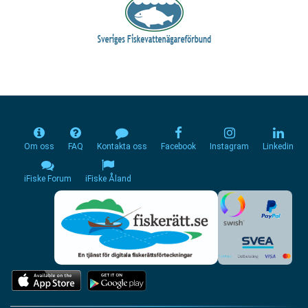
Om oss
FAQ
Kontakta oss
Facebook
Instagram
Linkedin
iFiske Forum
iFiske Åland