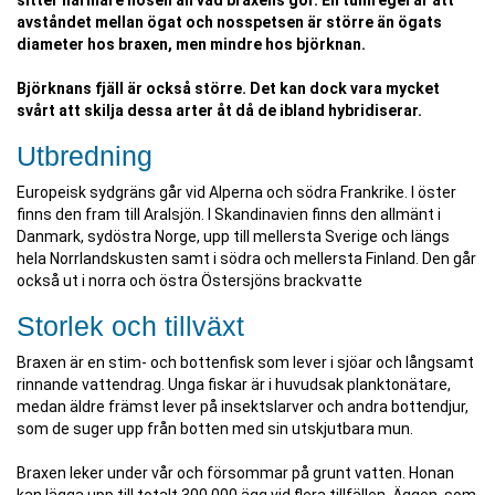
sitter närmare nosen än vad braxens gör. En tumregel är att
avståndet mellan ögat och nosspetsen är större än ögats
diameter hos braxen, men mindre hos björknan.
Björknans fjäll är också större. Det kan dock vara mycket
svårt att skilja dessa arter åt då de ibland hybridiserar.
Utbredning
Europeisk sydgräns går vid Alperna och södra Frankrike. I öster
finns den fram till Aralsjön. I Skandinavien finns den allmänt i
Danmark, sydöstra Norge, upp till mellersta Sverige och längs
hela Norrlandskusten samt i södra och mellersta Finland. Den går
också ut i norra och östra Östersjöns brackvatte
Storlek och tillväxt
Braxen är en stim- och bottenfisk som lever i sjöar och långsamt
rinnande vattendrag. Unga fiskar är i huvudsak planktonätare,
medan äldre främst lever på insektslarver och andra bottendjur,
som de suger upp från botten med sin utskjutbara mun.
Braxen leker under vår och försommar på grunt vatten. Honan